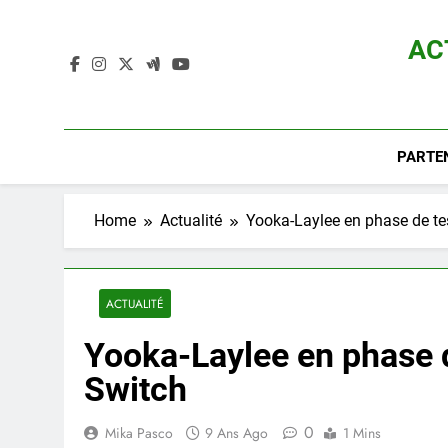
Skip
to
AC
content
Actualité D
PARTE
Home
Actualité
Yooka-Laylee en phase de tes
ACTUALITÉ
Yooka-Laylee en phase de
Switch
0
Mika Pasco
9 Ans Ago
1 Mins