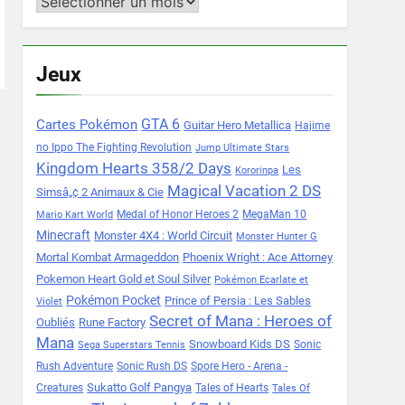
Archives
Jeux
Cartes Pokémon
GTA 6
Guitar Hero Metallica
Hajime
no Ippo The Fighting Revolution
Jump Ultimate Stars
Kingdom Hearts 358/2 Days
Les
Kororinpa
Magical Vacation 2 DS
Simsâ„¢ 2 Animaux & Cie
Medal of Honor Heroes 2
MegaMan 10
Mario Kart World
Minecraft
Monster 4X4 : World Circuit
Monster Hunter G
Mortal Kombat Armageddon
Phoenix Wright : Ace Attorney
Pokemon Heart Gold et Soul Silver
Pokémon Ecarlate et
Pokémon Pocket
Prince of Persia : Les Sables
Violet
Secret of Mana : Heroes of
Oubliés
Rune Factory
Mana
Snowboard Kids DS
Sonic
Sega Superstars Tennis
Rush Adventure
Sonic Rush DS
Spore Hero - Arena -
Sukatto Golf Pangya
Creatures
Tales of Hearts
Tales Of