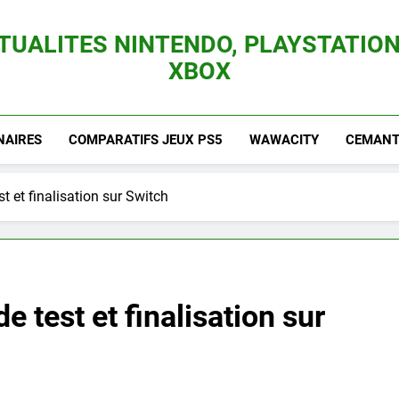
TUALITES NINTENDO, PLAYSTATION
XBOX
es Consoles Nintendo Switch, 3DS, Wii U Et Des Jeux Vidéo Mario, Zelda, Splatoon,
NAIRES
COMPARATIFS JEUX PS5
WAWACITY
CEMANTI
t et finalisation sur Switch
 test et finalisation sur