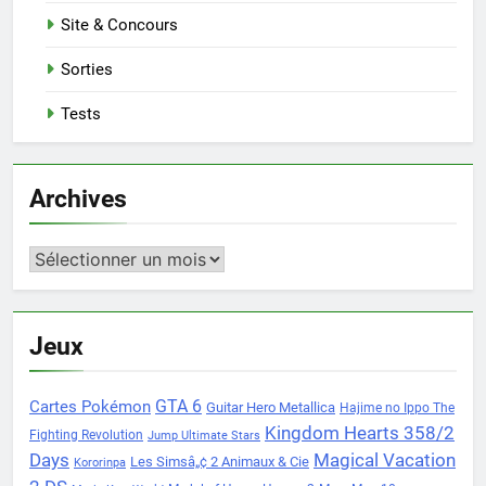
Site & Concours
Sorties
Tests
Archives
Archives
Jeux
Cartes Pokémon
GTA 6
Guitar Hero Metallica
Hajime no Ippo The
Kingdom Hearts 358/2
Fighting Revolution
Jump Ultimate Stars
Days
Magical Vacation
Les Simsâ„¢ 2 Animaux & Cie
Kororinpa