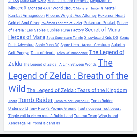
2 DS
Medal of Honor Heroes 2
MegaMan 10
Mario Kart World
Minecraft
Monster 4X4 : World Circuit
Mortal
Monster Hunter G
Kombat Armageddon
Phoenix Wright : Ace Attorney
Pokemon Heart
Pokémon Pocket
Gold et Soul Silver
Prince
Pokémon Ecarlate et Violet
Secret of Mana :
of Persia : Les Sables Oubliés
Rune Factory
Heroes of Mana
Snowboard Kids DS
Sonic
Sega Superstars Tennis
Sukatto
Rush Adventure
Sonic Rush DS
Spore Hero - Arena - Creatures
The Legend of
Golf Pangya
Tales of Hearts
Tales Of Innoncence
The
Zelda
The Legend of Zelda : A Link Between Worlds
Legend of Zelda : Breath of the
Wild
The Legend of Zelda : Tears of the Kingdom
Tomb Raider
Tomb Raider
Thorn
Tomb raider Legend DS
Underworld
Tout nouveau Tout beau :
Tony Hawk’s Proving Ground
Tingle voit la vie en rose à Rubis Land
Trauma Team
Wing Island
Xenosaga I-II
Yoshi Isldand ds