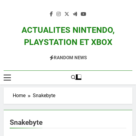
Skip
to
content
ACTUALITES NINTENDO,
PLAYSTATION ET XBOX
Actualité Des Consoles Nintendo Switch, 3DS, Wii U Et Des Jeux Vidéo Mario,
RANDOM NEWS
Zelda, Splatoon, Pokemon Entre Autres
Home
Snakebyte
Snakebyte