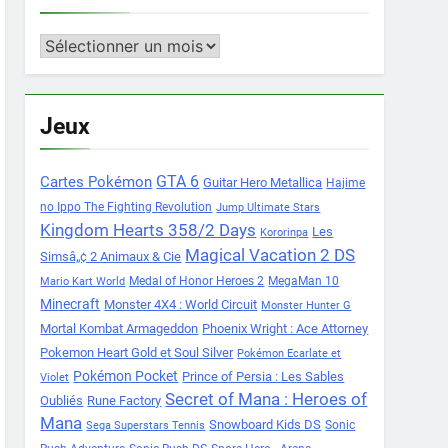
Archives
Jeux
Cartes Pokémon
GTA 6
Guitar Hero Metallica
Hajime
no Ippo The Fighting Revolution
Jump Ultimate Stars
Kingdom Hearts 358/2 Days
Les
Kororinpa
Magical Vacation 2 DS
Simsâ„¢ 2 Animaux & Cie
Medal of Honor Heroes 2
MegaMan 10
Mario Kart World
Minecraft
Monster 4X4 : World Circuit
Monster Hunter G
Mortal Kombat Armageddon
Phoenix Wright : Ace Attorney
Pokemon Heart Gold et Soul Silver
Pokémon Ecarlate et
Pokémon Pocket
Prince of Persia : Les Sables
Violet
Secret of Mana : Heroes of
Oubliés
Rune Factory
Mana
Snowboard Kids DS
Sonic
Sega Superstars Tennis