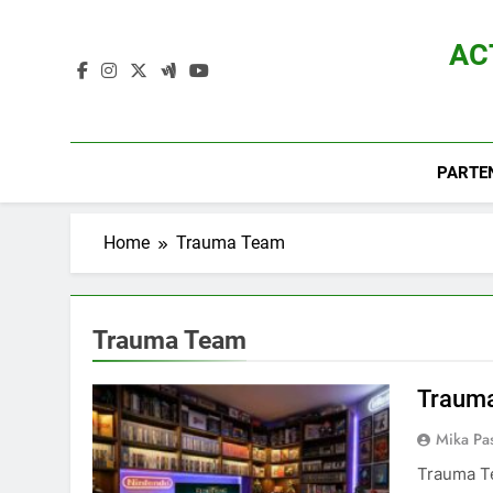
Skip
to
AC
content
Actualité D
PARTE
Home
Trauma Team
Trauma Team
Trauma
Mika Pa
Trauma Te