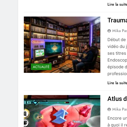
Lire la suit
Trauma
Mika Pa
Début de 
vidéo du 
ses titr
Endoscopy
épisode d
ACTUALITÉ
professi
Lire la suit
Atlus 
Mika Pa
Encore un
à quoi il 