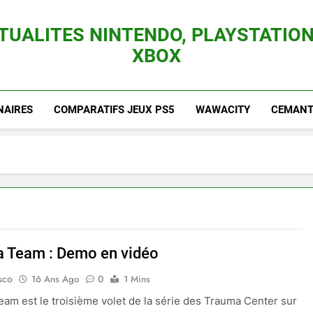
TUALITES NINTENDO, PLAYSTATION
XBOX
es Consoles Nintendo Switch, 3DS, Wii U Et Des Jeux Vidéo Mario, Zelda, Splatoon,
NAIRES
COMPARATIFS JEUX PS5
WAWACITY
CEMANTI
 Team : Demo en vidéo
sco
16 Ans Ago
0
1 Mins
am est le troisième volet de la série des Trauma Center sur