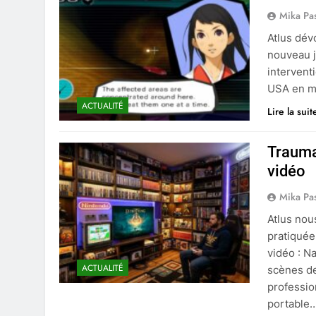
Mika Pa
Atlus dév
nouveau j
intervent
USA en m
ACTUALITÉ
Lire la suit
Trauma
vidéo
Mika Pa
Atlus nou
pratiquée
vidéo : N
ACTUALITÉ
scènes de
professio
portable