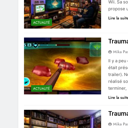
Wii. Sa s
propose u
Lire la suit
ACTUALITÉ
Trauma
Mika Pa
Il y a pe
était pré
trailer).
réalisé s
terminer,
ACTUALITÉ
Lire la suit
Trauma 
Mika Pa