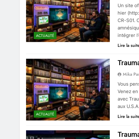
Un site o
hier (http
CR-S01. C
amnésique
intégrer 
ACTUALITÉ
Lire la suit
Trauma
Mika Pa
Vous pens
Venez en 
avec Trau
aux U.S.A
ACTUALITÉ
Lire la suit
Trauma