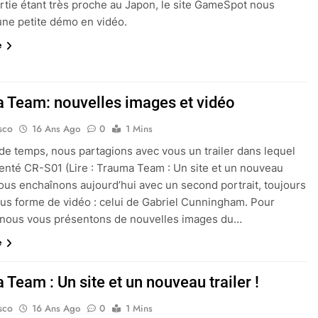
ortie étant très proche au Japon, le site GameSpot nous
ne petite démo en vidéo.
e
 Team: nouvelles images et vidéo
sco
16 Ans Ago
0
1 Mins
u de temps, nous partagions avec vous un trailer dans lequel
senté CR-S01 (Lire : Trauma Team : Un site et un nouveau
 Nous enchaînons aujourd’hui avec un second portrait, toujours
ous forme de vidéo : celui de Gabriel Cunningham. Pour
 nous vous présentons de nouvelles images du…
e
Team : Un site et un nouveau trailer !
sco
16 Ans Ago
0
1 Mins