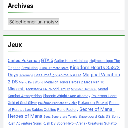
Archives
Archives
Jeux
Cartes Pokémon
GTA 6
Guitar Hero Metallica
Hajime no Ippo The
Kingdom Hearts 358/2
Fighting Revolution
Jump Ultimate Stars
Days
Magical Vacation
Les Simsâ„¢ 2 Animaux & Cie
Kororinpa
2 DS
Medal of Honor Heroes 2
MegaMan 10
Mario Kart World
Minecraft
Monster 4X4 : World Circuit
Mortal
Monster Hunter G
Kombat Armageddon
Phoenix Wright : Ace Attorney
Pokemon Heart
Pokémon Pocket
Gold et Soul Silver
Prince
Pokémon Ecarlate et Violet
Secret of Mana :
of Persia : Les Sables Oubliés
Rune Factory
Heroes of Mana
Snowboard Kids DS
Sonic
Sega Superstars Tennis
Sukatto
Rush Adventure
Sonic Rush DS
Spore Hero - Arena - Creatures