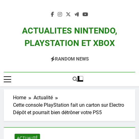
Skip
to
content
ACTUALITES NINTENDO,
PLAYSTATION ET XBOX
Actualité Des Consoles Nintendo Switch, 3DS, Wii U Et Des Jeux Vidéo Mario,
RANDOM NEWS
Zelda, Splatoon, Pokemon Entre Autres
Home
Actualité
Cette console PlayStation fait un carton sur Electro
Dépôt et pourrait bien détrôner votre PS5
ACTUALITÉ