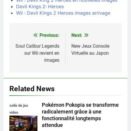
Devil Kings 2: Heroes
Wii : Devil Kings 2 Heroes images arrivage
Previous:
Next:
Navigation
de
Soul Calibur Legends
New Jeux Console
sur Wii revient en
Virtuelle au Japon
l’article
images
Related News
Pokémon Pokopia se transforme
salle de jeu
radicalement grâce à une
video
fonctionnalité longtemps
collectionneur
attendue