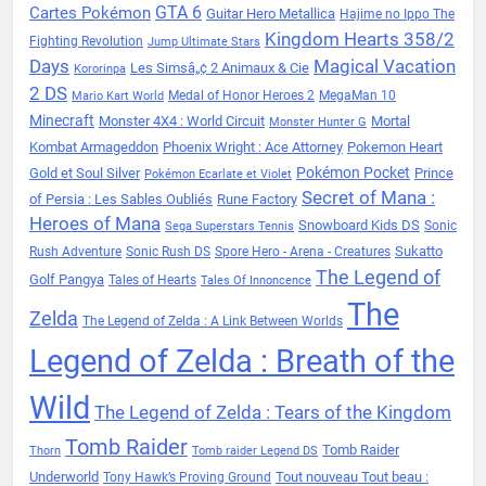
Cartes Pokémon
GTA 6
Guitar Hero Metallica
Hajime no Ippo The
Kingdom Hearts 358/2
Fighting Revolution
Jump Ultimate Stars
Days
Magical Vacation
Les Simsâ„¢ 2 Animaux & Cie
Kororinpa
2 DS
Medal of Honor Heroes 2
MegaMan 10
Mario Kart World
Minecraft
Monster 4X4 : World Circuit
Mortal
Monster Hunter G
Kombat Armageddon
Phoenix Wright : Ace Attorney
Pokemon Heart
Pokémon Pocket
Gold et Soul Silver
Prince
Pokémon Ecarlate et Violet
Secret of Mana :
of Persia : Les Sables Oubliés
Rune Factory
Heroes of Mana
Snowboard Kids DS
Sonic
Sega Superstars Tennis
Sukatto
Rush Adventure
Sonic Rush DS
Spore Hero - Arena - Creatures
The Legend of
Golf Pangya
Tales of Hearts
Tales Of Innoncence
The
Zelda
The Legend of Zelda : A Link Between Worlds
Legend of Zelda : Breath of the
Wild
The Legend of Zelda : Tears of the Kingdom
Tomb Raider
Tomb Raider
Thorn
Tomb raider Legend DS
Underworld
Tout nouveau Tout beau :
Tony Hawk’s Proving Ground