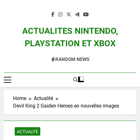
Skip
to
content
ACTUALITES NINTENDO,
PLAYSTATION ET XBOX
Actualité Des Consoles Nintendo Switch, 3DS, Wii U Et Des Jeux Vidéo Mario,
RANDOM NEWS
Zelda, Splatoon, Pokemon Entre Autres
Home
Actualité
Devil King 2 Gaiden Heroes en nouvelles images
ACTUALITÉ