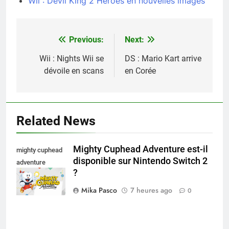
Wii : Devil King 2 Heroes en nouvelles images
Previous:
Next:
Navigation
de
Wii : Nights Wii se
DS : Mario Kart arrive
dévoile en scans
en Corée
l’article
Related News
Mighty Cuphead Adventure est-il
mighty cuphead
disponible sur Nintendo Switch 2
adventure
?
nintendo switch
Mika Pasco
7 heures ago
0