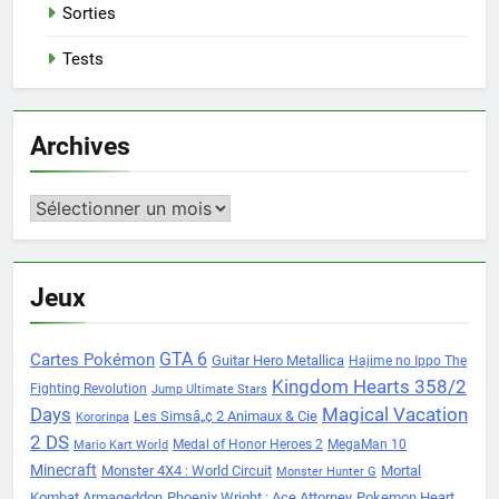
Sorties
Tests
Archives
Archives
Jeux
Cartes Pokémon
GTA 6
Guitar Hero Metallica
Hajime no Ippo The
Kingdom Hearts 358/2
Fighting Revolution
Jump Ultimate Stars
Days
Magical Vacation
Les Simsâ„¢ 2 Animaux & Cie
Kororinpa
2 DS
Medal of Honor Heroes 2
MegaMan 10
Mario Kart World
Minecraft
Monster 4X4 : World Circuit
Mortal
Monster Hunter G
Kombat Armageddon
Phoenix Wright : Ace Attorney
Pokemon Heart