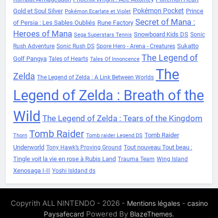
Pokémon Pocket
Gold et Soul Silver
Prince
Pokémon Ecarlate et Violet
Secret of Mana :
of Persia : Les Sables Oubliés
Rune Factory
Heroes of Mana
Snowboard Kids DS
Sonic
Sega Superstars Tennis
Sukatto
Rush Adventure
Sonic Rush DS
Spore Hero - Arena - Creatures
The Legend of
Golf Pangya
Tales of Hearts
Tales Of Innoncence
The
Zelda
The Legend of Zelda : A Link Between Worlds
Legend of Zelda : Breath of the
Wild
The Legend of Zelda : Tears of the Kingdom
Tomb Raider
Tomb Raider
Thorn
Tomb raider Legend DS
Underworld
Tout nouveau Tout beau :
Tony Hawk’s Proving Ground
Tingle voit la vie en rose à Rubis Land
Trauma Team
Wing Island
Xenosaga I-II
Yoshi Isldand ds
Copyrith ALL NINTENDO - 2026 -
-
Mentions légales
casino
Powered By
.
Paysafecard
BlazeThemes