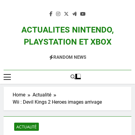
Skip
to
content
ACTUALITES NINTENDO,
PLAYSTATION ET XBOX
Actualité Des Consoles Nintendo Switch, 3DS, Wii U Et Des Jeux Vidéo Mario,
RANDOM NEWS
Zelda, Splatoon, Pokemon Entre Autres
Home
Actualité
Wii : Devil Kings 2 Heroes images arrivage
ACTUALITÉ