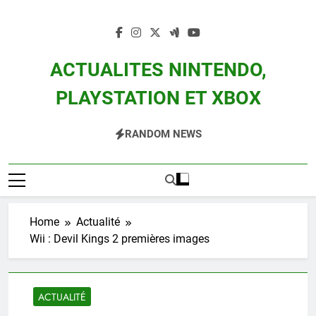
Skip
to
content
ACTUALITES NINTENDO,
PLAYSTATION ET XBOX
Actualité Des Consoles Nintendo Switch, 3DS, Wii U Et Des Jeux Vidéo Mario,
RANDOM NEWS
Zelda, Splatoon, Pokemon Entre Autres
Home
Actualité
Wii : Devil Kings 2 premières images
ACTUALITÉ