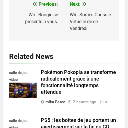
Previous:
Next:
Navigation
de
Wii : Boogie se
Wii : Sorties Console
présente à vous.
Virtuelle de ce
l’article
Vendredi
Related News
Pokémon Pokopia se transforme
salle de jeu
radicalement grâce à une
video
fonctionnalité longtemps
collectionneur
attendue
Mika Pasco
2 heures ago
0
PS5 : les boîtes de jeu portent un
salle de jeu
avertissement sur la fin du CD,
video