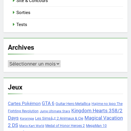
Site & Concours
Sorties
Tests
Archives
Archives
Jeux
Cartes Pokémon
GTA 6
Guitar Hero Metallica
Hajime no Ippo The
Kingdom Hearts 358/2
Fighting Revolution
Jump Ultimate Stars
Days
Magical Vacation
Les Simsâ„¢ 2 Animaux & Cie
Kororinpa
2 DS
Medal of Honor Heroes 2
MegaMan 10
Mario Kart World