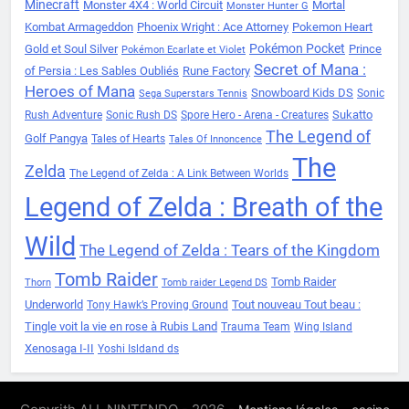
Minecraft
Monster 4X4 : World Circuit
Mortal
Monster Hunter G
Kombat Armageddon
Phoenix Wright : Ace Attorney
Pokemon Heart
Pokémon Pocket
Gold et Soul Silver
Prince
Pokémon Ecarlate et Violet
Secret of Mana :
of Persia : Les Sables Oubliés
Rune Factory
Heroes of Mana
Snowboard Kids DS
Sonic
Sega Superstars Tennis
Sukatto
Rush Adventure
Sonic Rush DS
Spore Hero - Arena - Creatures
The Legend of
Golf Pangya
Tales of Hearts
Tales Of Innoncence
The
Zelda
The Legend of Zelda : A Link Between Worlds
Legend of Zelda : Breath of the
Wild
The Legend of Zelda : Tears of the Kingdom
Tomb Raider
Tomb Raider
Thorn
Tomb raider Legend DS
Underworld
Tout nouveau Tout beau :
Tony Hawk’s Proving Ground
Tingle voit la vie en rose à Rubis Land
Trauma Team
Wing Island
Xenosaga I-II
Yoshi Isldand ds