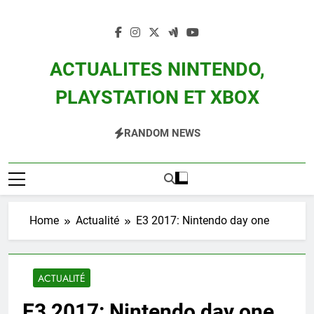
Skip
to
content
ACTUALITES NINTENDO,
PLAYSTATION ET XBOX
Actualité Des Consoles Nintendo Switch, 3DS, Wii U Et Des Jeux Vidéo Mario,
RANDOM NEWS
Zelda, Splatoon, Pokemon Entre Autres
Home
Actualité
E3 2017: Nintendo day one
ACTUALITÉ
E3 2017: Nintendo day one