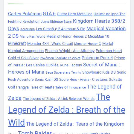
Cartes Pokémon
GTA 6
Guitar Hero Metallica
Hajime no Ippo The
Kingdom Hearts 358/2
Fighting Revolution
Jump Ultimate Stars
Days
Magical Vacation
Les Simsâ„¢ 2 Animaux & Cie
Kororinpa
2 DS
Medal of Honor Heroes 2
MegaMan 10
Mario Kart World
Minecraft
Monster 4X4 : World Circuit
Mortal
Monster Hunter G
Kombat Armageddon
Phoenix Wright : Ace Attorney
Pokemon Heart
Pokémon Pocket
Gold et Soul Silver
Prince
Pokémon Ecarlate et Violet
Secret of Mana :
of Persia : Les Sables Oubliés
Rune Factory
Heroes of Mana
Snowboard Kids DS
Sonic
Sega Superstars Tennis
Sukatto
Rush Adventure
Sonic Rush DS
Spore Hero - Arena - Creatures
The Legend of
Golf Pangya
Tales of Hearts
Tales Of Innoncence
The
Zelda
The Legend of Zelda : A Link Between Worlds
Legend of Zelda : Breath of the
Wild
The Legend of Zelda : Tears of the Kingdom
Tomb Raider