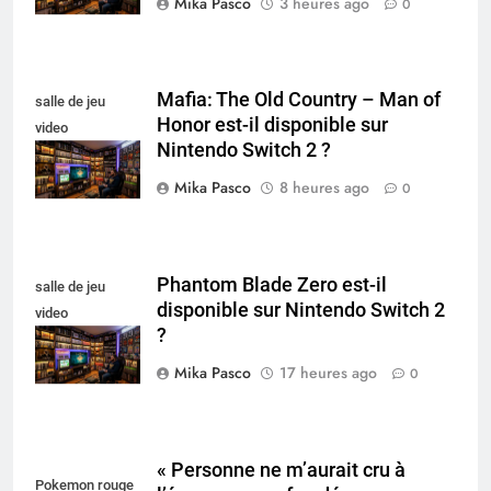
Mika Pasco
3 heures ago
0
Mafia: The Old Country – Man of
salle de jeu
Honor est-il disponible sur
video
Nintendo Switch 2 ?
collectionneur
Mika Pasco
8 heures ago
0
Phantom Blade Zero est-il
salle de jeu
disponible sur Nintendo Switch 2
video
?
collectionneur
Mika Pasco
17 heures ago
0
« Personne ne m’aurait cru à
Pokemon rouge