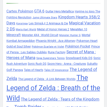
Cartes Pokémon
GTA 6
Guitar Hero Metallica
Hajime no Ippo The
Kingdom Hearts 358/2
Fighting Revolution
Jump Ultimate Stars
Days
Magical Vacation
Les Simsâ„¢ 2 Animaux & Cie
Kororinpa
2 DS
Medal of Honor Heroes 2
MegaMan 10
Mario Kart World
Minecraft
Monster 4X4 : World Circuit
Mortal
Monster Hunter G
Kombat Armageddon
Phoenix Wright : Ace Attorney
Pokemon Heart
Pokémon Pocket
Gold et Soul Silver
Prince
Pokémon Ecarlate et Violet
Secret of Mana :
of Persia : Les Sables Oubliés
Rune Factory
Heroes of Mana
Snowboard Kids DS
Sonic
Sega Superstars Tennis
Sukatto
Rush Adventure
Sonic Rush DS
Spore Hero - Arena - Creatures
The Legend of
Golf Pangya
Tales of Hearts
Tales Of Innoncence
The
Zelda
The Legend of Zelda : A Link Between Worlds
Legend of Zelda : Breath of the
Wild
The Legend of Zelda : Tears of the Kingdom
Tomb Raider