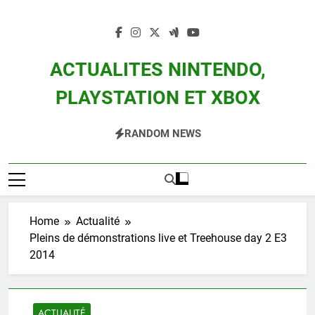
Skip
to
content
ACTUALITES NINTENDO,
PLAYSTATION ET XBOX
Actualité Des Consoles Nintendo Switch, 3DS, Wii U Et Des Jeux Vidéo Mario,
RANDOM NEWS
Zelda, Splatoon, Pokemon Entre Autres
Home
Actualité
Pleins de démonstrations live et Treehouse day 2 E3
2014
ACTUALITÉ