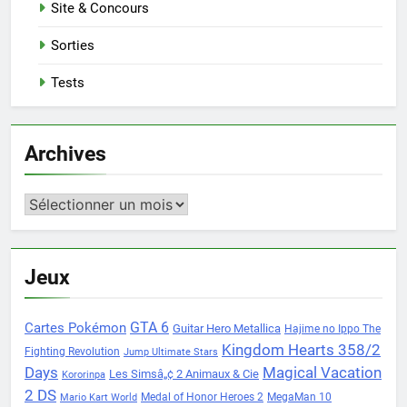
Site & Concours
Sorties
Tests
Archives
Archives
Jeux
Cartes Pokémon
GTA 6
Guitar Hero Metallica
Hajime no Ippo The
Kingdom Hearts 358/2
Fighting Revolution
Jump Ultimate Stars
Days
Magical Vacation
Les Simsâ„¢ 2 Animaux & Cie
Kororinpa
2 DS
Medal of Honor Heroes 2
MegaMan 10
Mario Kart World