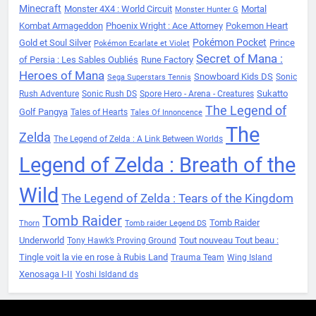
Minecraft
Monster 4X4 : World Circuit
Mortal
Monster Hunter G
Kombat Armageddon
Phoenix Wright : Ace Attorney
Pokemon Heart
Pokémon Pocket
Gold et Soul Silver
Prince
Pokémon Ecarlate et Violet
Secret of Mana :
of Persia : Les Sables Oubliés
Rune Factory
Heroes of Mana
Snowboard Kids DS
Sonic
Sega Superstars Tennis
Sukatto
Rush Adventure
Sonic Rush DS
Spore Hero - Arena - Creatures
The Legend of
Golf Pangya
Tales of Hearts
Tales Of Innoncence
The
Zelda
The Legend of Zelda : A Link Between Worlds
Legend of Zelda : Breath of the
Wild
The Legend of Zelda : Tears of the Kingdom
Tomb Raider
Tomb Raider
Thorn
Tomb raider Legend DS
Underworld
Tout nouveau Tout beau :
Tony Hawk’s Proving Ground
Tingle voit la vie en rose à Rubis Land
Trauma Team
Wing Island
Xenosaga I-II
Yoshi Isldand ds