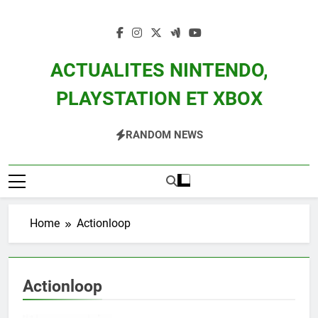
Skip
to
content
ACTUALITES NINTENDO,
PLAYSTATION ET XBOX
Actualité Des Consoles Nintendo Switch, 3DS, Wii U Et Des Jeux Vidéo Mario,
RANDOM NEWS
Zelda, Splatoon, Pokemon Entre Autres
Home
Actionloop
Actionloop