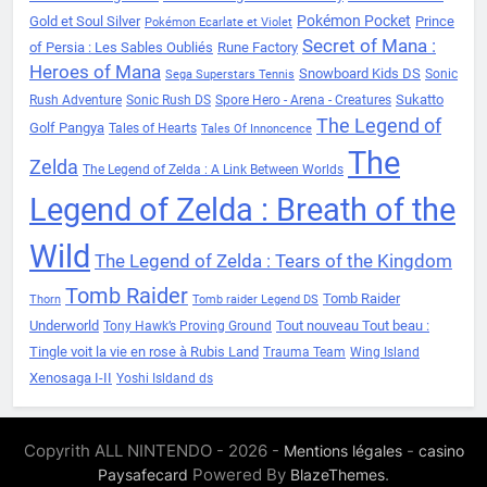
Pokémon Pocket
Gold et Soul Silver
Prince
Pokémon Ecarlate et Violet
Secret of Mana :
of Persia : Les Sables Oubliés
Rune Factory
Heroes of Mana
Snowboard Kids DS
Sonic
Sega Superstars Tennis
Sukatto
Rush Adventure
Sonic Rush DS
Spore Hero - Arena - Creatures
The Legend of
Golf Pangya
Tales of Hearts
Tales Of Innoncence
The
Zelda
The Legend of Zelda : A Link Between Worlds
Legend of Zelda : Breath of the
Wild
The Legend of Zelda : Tears of the Kingdom
Tomb Raider
Tomb Raider
Thorn
Tomb raider Legend DS
Underworld
Tout nouveau Tout beau :
Tony Hawk’s Proving Ground
Tingle voit la vie en rose à Rubis Land
Trauma Team
Wing Island
Xenosaga I-II
Yoshi Isldand ds
Copyrith ALL NINTENDO - 2026 -
-
Mentions légales
casino
Powered By
.
Paysafecard
BlazeThemes