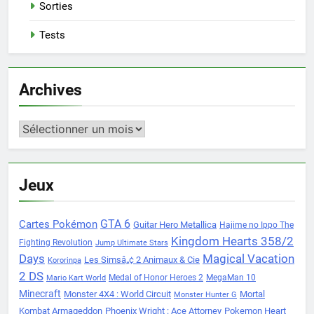
Sorties
Tests
Archives
Archives
Jeux
Cartes Pokémon
GTA 6
Guitar Hero Metallica
Hajime no Ippo The
Kingdom Hearts 358/2
Fighting Revolution
Jump Ultimate Stars
Days
Magical Vacation
Les Simsâ„¢ 2 Animaux & Cie
Kororinpa
2 DS
Medal of Honor Heroes 2
MegaMan 10
Mario Kart World
Minecraft
Monster 4X4 : World Circuit
Mortal
Monster Hunter G
Kombat Armageddon
Phoenix Wright : Ace Attorney
Pokemon Heart