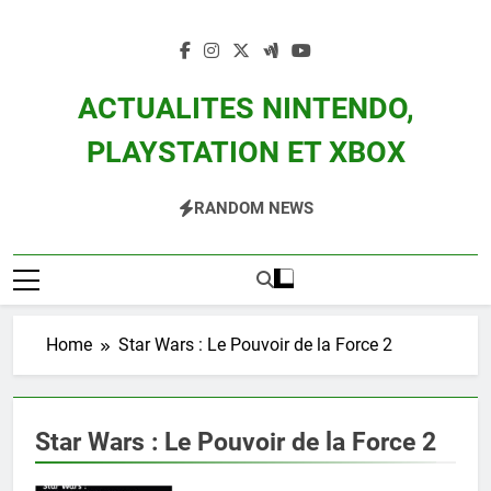
Skip
to
content
ACTUALITES NINTENDO,
PLAYSTATION ET XBOX
Actualité Des Consoles Nintendo Switch, 3DS, Wii U Et Des Jeux Vidéo Mario,
RANDOM NEWS
Zelda, Splatoon, Pokemon Entre Autres
Home
Star Wars : Le Pouvoir de la Force 2
Star Wars : Le Pouvoir de la Force 2