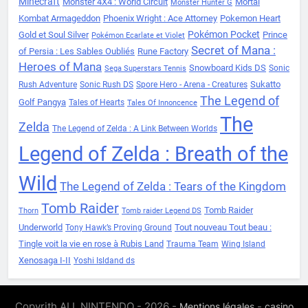
Minecraft
Monster 4X4 : World Circuit
Mortal
Monster Hunter G
Kombat Armageddon
Phoenix Wright : Ace Attorney
Pokemon Heart
Pokémon Pocket
Gold et Soul Silver
Prince
Pokémon Ecarlate et Violet
Secret of Mana :
of Persia : Les Sables Oubliés
Rune Factory
Heroes of Mana
Snowboard Kids DS
Sonic
Sega Superstars Tennis
Sukatto
Rush Adventure
Sonic Rush DS
Spore Hero - Arena - Creatures
The Legend of
Golf Pangya
Tales of Hearts
Tales Of Innoncence
The
Zelda
The Legend of Zelda : A Link Between Worlds
Legend of Zelda : Breath of the
Wild
The Legend of Zelda : Tears of the Kingdom
Tomb Raider
Tomb Raider
Thorn
Tomb raider Legend DS
Underworld
Tout nouveau Tout beau :
Tony Hawk’s Proving Ground
Tingle voit la vie en rose à Rubis Land
Trauma Team
Wing Island
Xenosaga I-II
Yoshi Isldand ds
Copyrith ALL NINTENDO - 2026 -
-
Mentions légales
casino