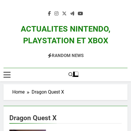
Skip
to
content
ACTUALITES NINTENDO,
PLAYSTATION ET XBOX
Actualité Des Consoles Nintendo Switch, 3DS, Wii U Et Des Jeux Vidéo Mario,
RANDOM NEWS
Zelda, Splatoon, Pokemon Entre Autres
Home
Dragon Quest X
Dragon Quest X