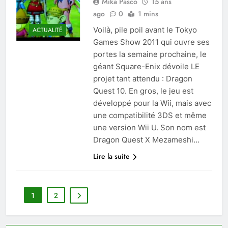
Mika Pasco
15 ans
ago
0
1 mins
Voilà, pile poil avant le Tokyo
ACTUALITÉ
Games Show 2011 qui ouvre ses
portes la semaine prochaine, le
géant Square-Enix dévoile LE
projet tant attendu : Dragon
Quest 10. En gros, le jeu est
développé pour la Wii, mais avec
une compatibilité 3DS et même
une version Wii U. Son nom est
Dragon Quest X Mezameshi…
Lire la suite
1
2