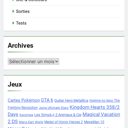
Sorties
Tests
Archives
Archives
Jeux
Cartes Pokémon
GTA 6
Guitar Hero Metallica
Hajime no Ippo The
Kingdom Hearts 358/2
Fighting Revolution
Jump Ultimate Stars
Days
Magical Vacation
Les Simsâ„¢ 2 Animaux & Cie
Kororinpa
2 DS
Medal of Honor Heroes 2
MegaMan 10
Mario Kart World