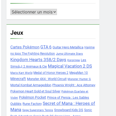
Archives
Jeux
Cartes Pokémon
GTA 6
Guitar Hero Metallica
Hajime
no Ippo The Fighting Revolution
Jump Ultimate Stars
Kingdom Hearts 358/2 Days
Les
Kororinpa
Magical Vacation 2 DS
Simsâ„¢ 2 Animaux & Cie
Medal of Honor Heroes 2
MegaMan 10
Mario Kart World
Minecraft
Monster 4X4 : World Circuit
Monster Hunter G
Mortal Kombat Armageddon
Phoenix Wright : Ace Attorney
Pokemon Heart Gold et Soul Silver
Pokémon Ecarlate et
Pokémon Pocket
Prince of Persia : Les Sables
Violet
Secret of Mana : Heroes of
Oubliés
Rune Factory
Mana
Snowboard Kids DS
Sonic
Sega Superstars Tennis