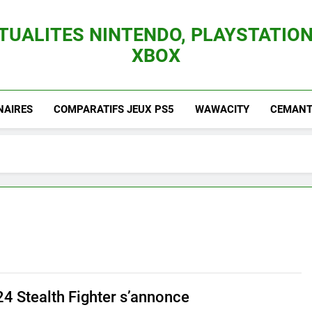
TUALITES NINTENDO, PLAYSTATION
XBOX
es Consoles Nintendo Switch, 3DS, Wii U Et Des Jeux Vidéo Mario, Zelda, Splatoon,
NAIRES
COMPARATIFS JEUX PS5
WAWACITY
CEMANTI
24 Stealth Fighter s’annonce