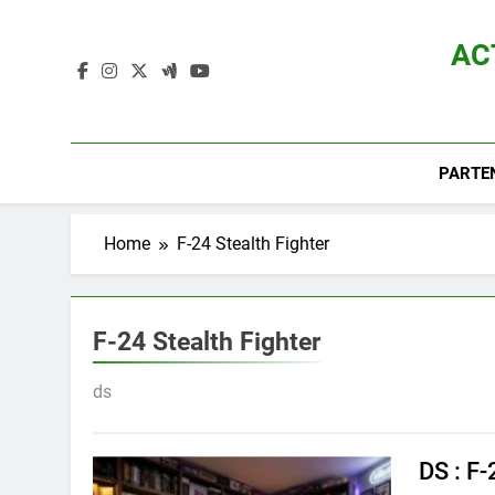
Skip
to
AC
content
Actualité D
PARTE
Home
F-24 Stealth Fighter
F-24 Stealth Fighter
ds
DS : F-