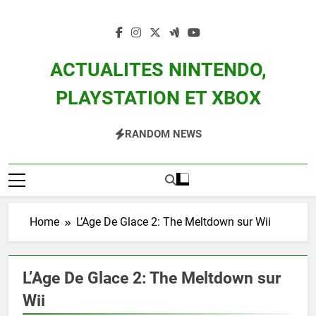
Skip
to
content
ACTUALITES NINTENDO,
PLAYSTATION ET XBOX
Actualité Des Consoles Nintendo Switch, 3DS, Wii U Et Des Jeux Vidéo Mario,
RANDOM NEWS
Zelda, Splatoon, Pokemon Entre Autres
Home
L’Age De Glace 2: The Meltdown sur Wii
L’Age De Glace 2: The Meltdown sur
Wii