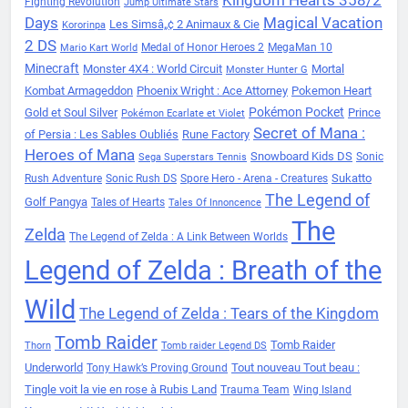
Kingdom Hearts 358/2
Fighting Revolution
Jump Ultimate Stars
Days
Magical Vacation
Les Simsâ„¢ 2 Animaux & Cie
Kororinpa
2 DS
Medal of Honor Heroes 2
MegaMan 10
Mario Kart World
Minecraft
Monster 4X4 : World Circuit
Mortal
Monster Hunter G
Kombat Armageddon
Phoenix Wright : Ace Attorney
Pokemon Heart
Pokémon Pocket
Gold et Soul Silver
Prince
Pokémon Ecarlate et Violet
Secret of Mana :
of Persia : Les Sables Oubliés
Rune Factory
Heroes of Mana
Snowboard Kids DS
Sonic
Sega Superstars Tennis
Sukatto
Rush Adventure
Sonic Rush DS
Spore Hero - Arena - Creatures
The Legend of
Golf Pangya
Tales of Hearts
Tales Of Innoncence
The
Zelda
The Legend of Zelda : A Link Between Worlds
Legend of Zelda : Breath of the
Wild
The Legend of Zelda : Tears of the Kingdom
Tomb Raider
Tomb Raider
Thorn
Tomb raider Legend DS
Underworld
Tout nouveau Tout beau :
Tony Hawk’s Proving Ground
Tingle voit la vie en rose à Rubis Land
Trauma Team
Wing Island