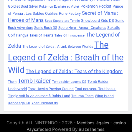
Pokémon Pocket
Gold et Soul Silver
Prince
Pokémon Ecarlate et Violet
Secret of Mana :
of Persia : Les Sables Oubliés
Rune Factory
Heroes of Mana
Snowboard Kids DS
Sonic
Sega Superstars Tennis
Sukatto
Rush Adventure
Sonic Rush DS
Spore Hero - Arena - Creatures
The Legend of
Golf Pangya
Tales of Hearts
Tales Of Innoncence
The
Zelda
The Legend of Zelda : A Link Between Worlds
Legend of Zelda : Breath of the
Wild
The Legend of Zelda : Tears of the Kingdom
Tomb Raider
Tomb Raider
Thorn
Tomb raider Legend DS
Underworld
Tout nouveau Tout beau :
Tony Hawk’s Proving Ground
Tingle voit la vie en rose à Rubis Land
Trauma Team
Wing Island
Xenosaga I-II
Yoshi Isldand ds
Copyrith ALL NINTENDO - 2026 -
-
Mentions légales
casino
Powered By
.
Paysafecard
BlazeThemes