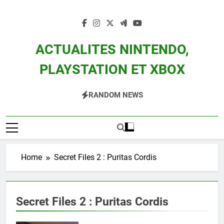
Skip
to
content
ACTUALITES NINTENDO,
PLAYSTATION ET XBOX
Actualité Des Consoles Nintendo Switch, 3DS, Wii U Et Des Jeux Vidéo Mario,
RANDOM NEWS
Zelda, Splatoon, Pokemon Entre Autres
Home
Secret Files 2 : Puritas Cordis
Secret Files 2 : Puritas Cordis