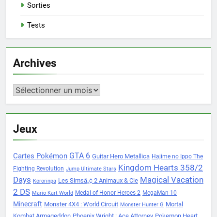
Sorties
Tests
Archives
Archives
Jeux
Cartes Pokémon
GTA 6
Guitar Hero Metallica
Hajime no Ippo The
Kingdom Hearts 358/2
Fighting Revolution
Jump Ultimate Stars
Days
Magical Vacation
Les Simsâ„¢ 2 Animaux & Cie
Kororinpa
2 DS
Medal of Honor Heroes 2
MegaMan 10
Mario Kart World
Minecraft
Monster 4X4 : World Circuit
Mortal
Monster Hunter G
Kombat Armageddon
Phoenix Wright : Ace Attorney
Pokemon Heart