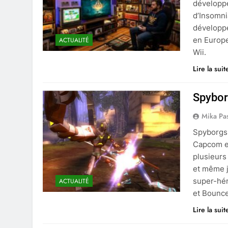
développé
d’Insomni
développ
en Europe
ACTUALITÉ
Wii.
Lire la suit
Spybor
Mika Pa
Spyborgs 
Capcom en
plusieurs
et même j
super-hér
ACTUALITÉ
et Bounc
Lire la suit