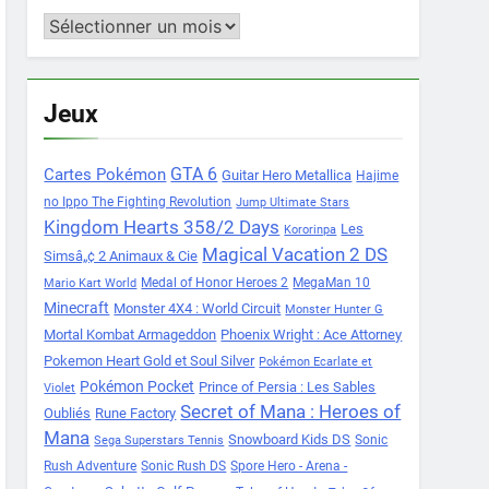
Archives
Jeux
Cartes Pokémon
GTA 6
Guitar Hero Metallica
Hajime
no Ippo The Fighting Revolution
Jump Ultimate Stars
Kingdom Hearts 358/2 Days
Les
Kororinpa
Magical Vacation 2 DS
Simsâ„¢ 2 Animaux & Cie
Medal of Honor Heroes 2
MegaMan 10
Mario Kart World
Minecraft
Monster 4X4 : World Circuit
Monster Hunter G
Mortal Kombat Armageddon
Phoenix Wright : Ace Attorney
Pokemon Heart Gold et Soul Silver
Pokémon Ecarlate et
Pokémon Pocket
Prince of Persia : Les Sables
Violet
Secret of Mana : Heroes of
Oubliés
Rune Factory
Mana
Snowboard Kids DS
Sonic
Sega Superstars Tennis
Rush Adventure
Sonic Rush DS
Spore Hero - Arena -