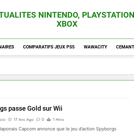
TUALITES NINTENDO, PLAYSTATION
XBOX
es Consoles Nintendo Switch, 3DS, Wii U Et Des Jeux Vidéo Mario, Zelda, Splatoon,
NAIRES
COMPARATIFS JEUX PS5
WAWACITY
CEMANTI
gs passe Gold sur Wii
sco
17 Ans Ago
0
1 Mins
 Japonais Capcom annonce que le jeu d’action Spyborgs