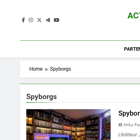
Skip
to
AC
content
Actualité D
PARTE
Home
Spyborgs
Spyborgs
Spybor
Mika Pa
L’éditeur