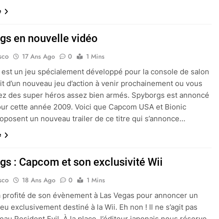
e
gs en nouvelle vidéo
sco
17 Ans Ago
0
1 Mins
est un jeu spécialement développé pour la console de salon
’agit d’un nouveau jeu d’action à venir prochainement ou vous
ez des super héros assez bien armés. Spyborgs est annoncé
our cette année 2009. Voici que Capcom USA et Bionic
posent un nouveau trailer de ce titre qui s’annonce…
e
gs : Capcom et son exclusivité Wii
sco
18 Ans Ago
0
1 Mins
 profité de son évènement à Las Vegas pour annoncer un
u exclusivement destiné à la Wii. Eh non ! Il ne s’agit pas
eau Resident Evil. À la place, l’éditeur japonais nous réserve