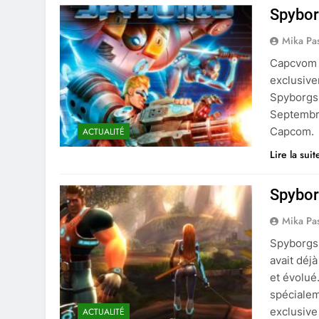
Spybor
Mika Pa
Capcvom d
exclusive
Spyborgs 
Septembre
Capcom.
ACTUALITÉ
Lire la suit
Spybor
Mika Pa
Spyborgs 
avait déj
et évolué
spécialem
exclusive
ACTUALITÉ