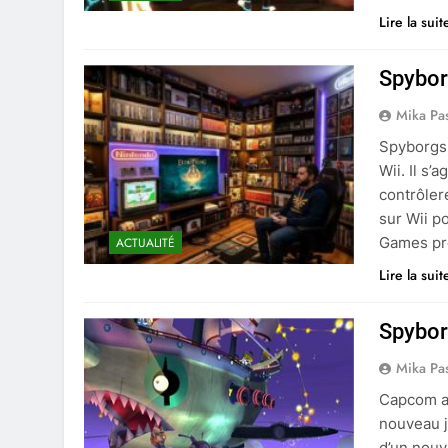
Lire la suit
Spybor
Mika Pa
Spyborgs 
Wii. Il s
contrôler
sur Wii p
Games pro
ACTUALITÉ
Lire la suit
Spybor
Mika Pa
Capcom a
nouveau je
d’un nouv