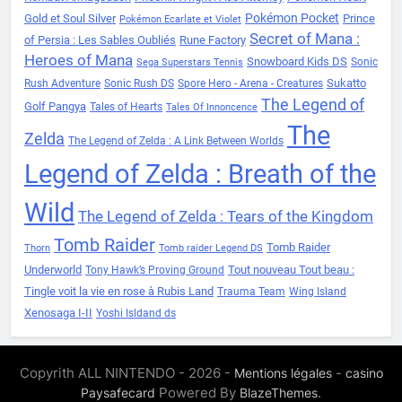
Pokémon Pocket
Gold et Soul Silver
Prince
Pokémon Ecarlate et Violet
Secret of Mana :
of Persia : Les Sables Oubliés
Rune Factory
Heroes of Mana
Snowboard Kids DS
Sonic
Sega Superstars Tennis
Sukatto
Rush Adventure
Sonic Rush DS
Spore Hero - Arena - Creatures
The Legend of
Golf Pangya
Tales of Hearts
Tales Of Innoncence
The
Zelda
The Legend of Zelda : A Link Between Worlds
Legend of Zelda : Breath of the
Wild
The Legend of Zelda : Tears of the Kingdom
Tomb Raider
Tomb Raider
Thorn
Tomb raider Legend DS
Underworld
Tout nouveau Tout beau :
Tony Hawk’s Proving Ground
Tingle voit la vie en rose à Rubis Land
Trauma Team
Wing Island
Xenosaga I-II
Yoshi Isldand ds
Copyrith ALL NINTENDO - 2026 -
-
Mentions légales
casino
Powered By
.
Paysafecard
BlazeThemes