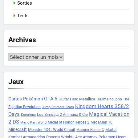
Sorties
Tests
Archives
Archives
Jeux
Cartes Pokémon
GTA 6
Guitar Hero Metallica
Hajime no Ippo The
Kingdom Hearts 358/2
Fighting Revolution
Jump Ultimate Stars
Days
Magical Vacation
Les Simsâ„¢ 2 Animaux & Cie
Kororinpa
2 DS
Medal of Honor Heroes 2
MegaMan 10
Mario Kart World
Minecraft
Monster 4X4 : World Circuit
Mortal
Monster Hunter G
Kombat Armageddon
Phoenix Wright : Ace Attorney
Pokemon Heart