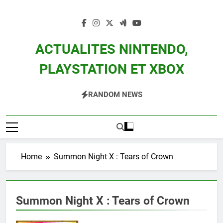
Skip
to
content
ACTUALITES NINTENDO,
PLAYSTATION ET XBOX
Actualité Des Consoles Nintendo Switch, 3DS, Wii U Et Des Jeux Vidéo Mario,
RANDOM NEWS
Zelda, Splatoon, Pokemon Entre Autres
Home
Summon Night X : Tears of Crown
Summon Night X : Tears of Crown