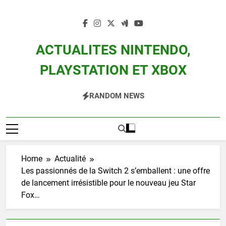
Skip
to
content
ACTUALITES NINTENDO,
PLAYSTATION ET XBOX
Actualité Des Consoles Nintendo Switch, 3DS, Wii U Et Des Jeux Vidéo Mario,
RANDOM NEWS
Zelda, Splatoon, Pokemon Entre Autres
Home
Actualité
Les passionnés de la Switch 2 s’emballent : une offre
de lancement irrésistible pour le nouveau jeu Star
Fox…