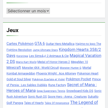
Archives
Jeux
Cartes Pokémon
GTA 6
Guitar Hero Metallica
Hajime no Ippo The
Kingdom Hearts 358/2
Fighting Revolution
Jump Ultimate Stars
Days
Magical Vacation
Les Simsâ„¢ 2 Animaux & Cie
Kororinpa
2 DS
Medal of Honor Heroes 2
MegaMan 10
Mario Kart World
Minecraft
Monster 4X4 : World Circuit
Mortal
Monster Hunter G
Kombat Armageddon
Phoenix Wright : Ace Attorney
Pokemon Heart
Pokémon Pocket
Gold et Soul Silver
Prince
Pokémon Ecarlate et Violet
Secret of Mana :
of Persia : Les Sables Oubliés
Rune Factory
Heroes of Mana
Snowboard Kids DS
Sonic
Sega Superstars Tennis
Sukatto
Rush Adventure
Sonic Rush DS
Spore Hero - Arena - Creatures
The Legend of
Golf Pangya
Tales of Hearts
Tales Of Innoncence