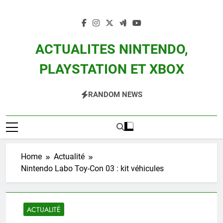
Skip
to
content
ACTUALITES NINTENDO,
PLAYSTATION ET XBOX
Actualité Des Consoles Nintendo Switch, 3DS, Wii U Et Des Jeux Vidéo Mario,
RANDOM NEWS
Zelda, Splatoon, Pokemon Entre Autres
Home
Actualité
Nintendo Labo Toy-Con 03 : kit véhicules
ACTUALITÉ