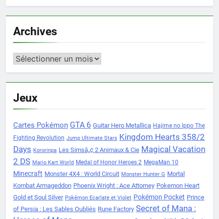
Archives
Archives
Jeux
Cartes Pokémon
GTA 6
Guitar Hero Metallica
Hajime no Ippo The
Kingdom Hearts 358/2
Fighting Revolution
Jump Ultimate Stars
Days
Magical Vacation
Les Simsâ„¢ 2 Animaux & Cie
Kororinpa
2 DS
Medal of Honor Heroes 2
MegaMan 10
Mario Kart World
Minecraft
Monster 4X4 : World Circuit
Mortal
Monster Hunter G
Kombat Armageddon
Phoenix Wright : Ace Attorney
Pokemon Heart
Pokémon Pocket
Gold et Soul Silver
Prince
Pokémon Ecarlate et Violet
Secret of Mana :
of Persia : Les Sables Oubliés
Rune Factory