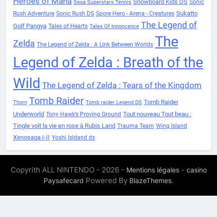
Heroes of Mana
Snowboard Kids DS
Sonic
Sega Superstars Tennis
Sukatto
Rush Adventure
Sonic Rush DS
Spore Hero - Arena - Creatures
The Legend of
Golf Pangya
Tales of Hearts
Tales Of Innoncence
The
Zelda
The Legend of Zelda : A Link Between Worlds
Legend of Zelda : Breath of the
Wild
The Legend of Zelda : Tears of the Kingdom
Tomb Raider
Tomb Raider
Thorn
Tomb raider Legend DS
Underworld
Tout nouveau Tout beau :
Tony Hawk’s Proving Ground
Tingle voit la vie en rose à Rubis Land
Trauma Team
Wing Island
Xenosaga I-II
Yoshi Isldand ds
Copyrith ALL NINTENDO - 2026 -
-
Mentions légales
casino
Powered By
.
Paysafecard
BlazeThemes