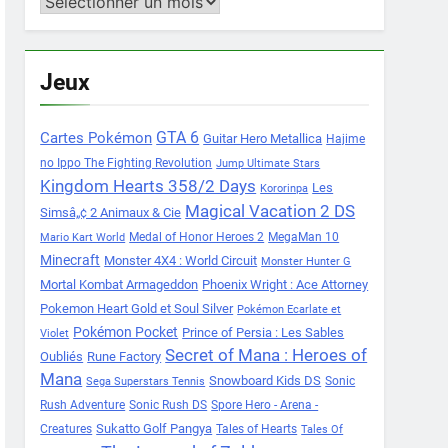
Archives
Jeux
Cartes Pokémon
GTA 6
Guitar Hero Metallica
Hajime
no Ippo The Fighting Revolution
Jump Ultimate Stars
Kingdom Hearts 358/2 Days
Les
Kororinpa
Magical Vacation 2 DS
Simsâ„¢ 2 Animaux & Cie
Medal of Honor Heroes 2
MegaMan 10
Mario Kart World
Minecraft
Monster 4X4 : World Circuit
Monster Hunter G
Mortal Kombat Armageddon
Phoenix Wright : Ace Attorney
Pokemon Heart Gold et Soul Silver
Pokémon Ecarlate et
Pokémon Pocket
Prince of Persia : Les Sables
Violet
Secret of Mana : Heroes of
Oubliés
Rune Factory
Mana
Snowboard Kids DS
Sonic
Sega Superstars Tennis
Rush Adventure
Sonic Rush DS
Spore Hero - Arena -
Sukatto Golf Pangya
Creatures
Tales of Hearts
Tales Of