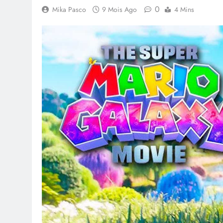
0
Mika Pasco
9 Mois Ago
4 Mins