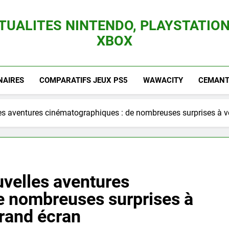
TUALITES NINTENDO, PLAYSTATION
XBOX
es Consoles Nintendo Switch, 3DS, Wii U Et Des Jeux Vidéo Mario, Zelda, Splatoon,
NAIRES
COMPARATIFS JEUX PS5
WAWACITY
CEMANTI
es aventures cinématographiques : de nombreuses surprises à ve
velles aventures
e nombreuses surprises à
grand écran