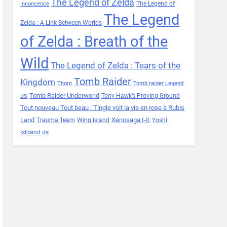
The Legend of Zelda
The Legend of
Innoncence
The Legend
Zelda : A Link Between Worlds
of Zelda : Breath of the
Wild
The Legend of Zelda : Tears of the
Tomb Raider
Kingdom
Thorn
Tomb raider Legend
Tomb Raider Underworld
Tony Hawk’s Proving Ground
DS
Tout nouveau Tout beau : Tingle voit la vie en rose à Rubis
Land
Xenosaga I-II
Trauma Team
Wing Island
Yoshi
Isldand ds