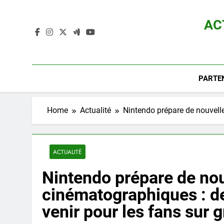
Skip
to
AC
content
Actualité D
PARTE
Home
Actualité
Nintendo prépare de nouvell
ACTUALITÉ
Nintendo prépare de nou
cinématographiques : d
venir pour les fans sur 