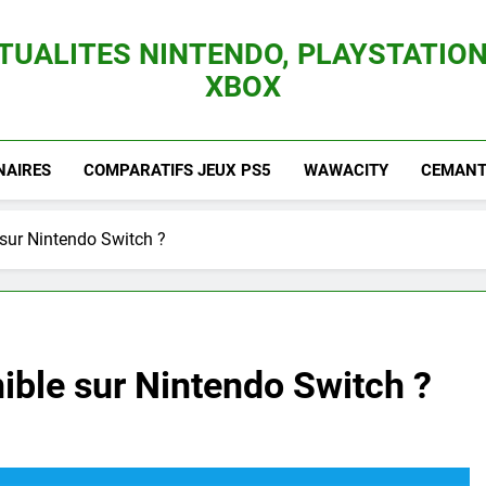
TUALITES NINTENDO, PLAYSTATION
XBOX
es Consoles Nintendo Switch, 3DS, Wii U Et Des Jeux Vidéo Mario, Zelda, Splatoon,
NAIRES
COMPARATIFS JEUX PS5
WAWACITY
CEMANTI
 sur Nintendo Switch ?
ible sur Nintendo Switch ?