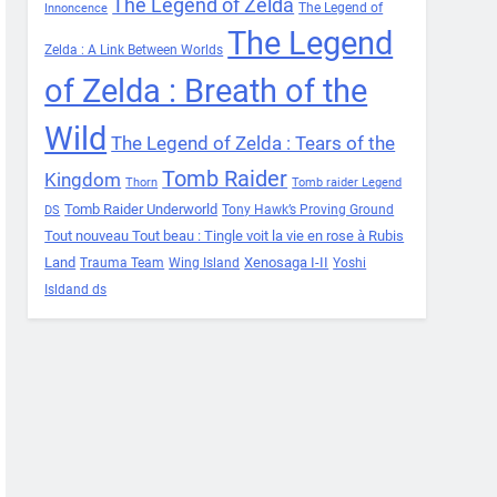
The Legend of Zelda
The Legend of
Innoncence
The Legend
Zelda : A Link Between Worlds
of Zelda : Breath of the
Wild
The Legend of Zelda : Tears of the
Tomb Raider
Kingdom
Thorn
Tomb raider Legend
Tomb Raider Underworld
Tony Hawk’s Proving Ground
DS
Tout nouveau Tout beau : Tingle voit la vie en rose à Rubis
Land
Xenosaga I-II
Trauma Team
Wing Island
Yoshi
Isldand ds