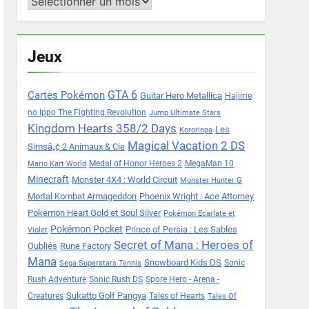
Archives
Jeux
Cartes Pokémon
GTA 6
Guitar Hero Metallica
Hajime
no Ippo The Fighting Revolution
Jump Ultimate Stars
Kingdom Hearts 358/2 Days
Les
Kororinpa
Magical Vacation 2 DS
Simsâ„¢ 2 Animaux & Cie
Medal of Honor Heroes 2
MegaMan 10
Mario Kart World
Minecraft
Monster 4X4 : World Circuit
Monster Hunter G
Mortal Kombat Armageddon
Phoenix Wright : Ace Attorney
Pokemon Heart Gold et Soul Silver
Pokémon Ecarlate et
Pokémon Pocket
Prince of Persia : Les Sables
Violet
Secret of Mana : Heroes of
Oubliés
Rune Factory
Mana
Snowboard Kids DS
Sonic
Sega Superstars Tennis
Rush Adventure
Sonic Rush DS
Spore Hero - Arena -
Sukatto Golf Pangya
Creatures
Tales of Hearts
Tales Of