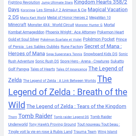
Kingdom Hearts 358/2
Fighting Revolution
Jump Ultimate Stars
Days
Magical Vacation
Les Simsâ„¢ 2 Animaux & Cie
Kororinpa
2 DS
Medal of Honor Heroes 2
MegaMan 10
Mario Kart World
Minecraft
Monster 4X4 : World Circuit
Mortal
Monster Hunter G
Kombat Armageddon
Phoenix Wright : Ace Attorney
Pokemon Heart
Pokémon Pocket
Gold et Soul Silver
Prince
Pokémon Ecarlate et Violet
Secret of Mana :
of Persia : Les Sables Oubliés
Rune Factory
Heroes of Mana
Snowboard Kids DS
Sonic
Sega Superstars Tennis
Sukatto
Rush Adventure
Sonic Rush DS
Spore Hero - Arena - Creatures
The Legend of
Golf Pangya
Tales of Hearts
Tales Of Innoncence
The
Zelda
The Legend of Zelda : A Link Between Worlds
Legend of Zelda : Breath of the
Wild
The Legend of Zelda : Tears of the Kingdom
Tomb Raider
Tomb Raider
Thorn
Tomb raider Legend DS
Underworld
Tout nouveau Tout beau :
Tony Hawk’s Proving Ground
Tingle voit la vie en rose à Rubis Land
Trauma Team
Wing Island