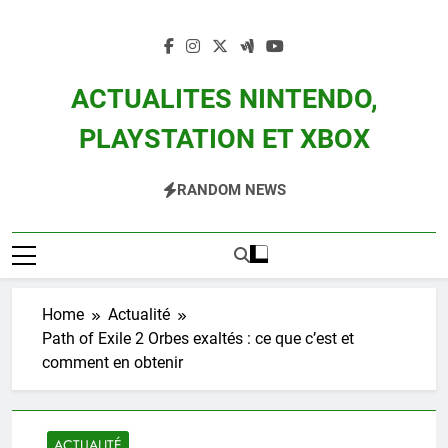
Skip
to
content
ACTUALITES NINTENDO,
PLAYSTATION ET XBOX
Actualité Des Consoles Nintendo Switch, 3DS, Wii U Et Des Jeux Vidéo Mario,
RANDOM NEWS
Zelda, Splatoon, Pokemon Entre Autres
Home
Actualité
Path of Exile 2 Orbes exaltés : ce que c’est et
comment en obtenir
ACTUALITÉ