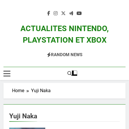
Skip
to
content
ACTUALITES NINTENDO,
PLAYSTATION ET XBOX
Actualité Des Consoles Nintendo Switch, 3DS, Wii U Et Des Jeux Vidéo Mario,
RANDOM NEWS
Zelda, Splatoon, Pokemon Entre Autres
Home
Yuji Naka
Yuji Naka