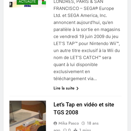
LONDRES, PARIS & SAN
ACTUALITÉ
FRANCISCO – SEGA® Europe
Ltd. et SEGA America, Inc.
annoncent aujourd’hui, qu’en
parallèle à la sortie en magasins
ce vendredi 19 juin 2009 du jeu
LET’S TAP™ pour Nintendo Wii™,
un autre titre exclusif à la Wii du
nom de LET’S CATCH™ sera
quant à lui disponible
exclusivement en
téléchargement via…
Lire la suite
Let’s Tap en vidéo et site
TGS 2008
Mika Pasco
18 ans
ago
0
1 mins