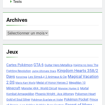
Tests
Archives
Archives
Jeux
Cartes Pokémon
GTA 6
Guitar Hero Metallica
Hajime no Ippo The
Kingdom Hearts 358/2
Fighting Revolution
Jump Ultimate Stars
Days
Magical Vacation
Les Simsâ„¢ 2 Animaux & Cie
Kororinpa
2 DS
Medal of Honor Heroes 2
MegaMan 10
Mario Kart World
Minecraft
Monster 4X4 : World Circuit
Mortal
Monster Hunter G
Kombat Armageddon
Phoenix Wright : Ace Attorney
Pokemon Heart
Pokémon Pocket
Gold et Soul Silver
Prince
Pokémon Ecarlate et Violet
Secret of Mana :