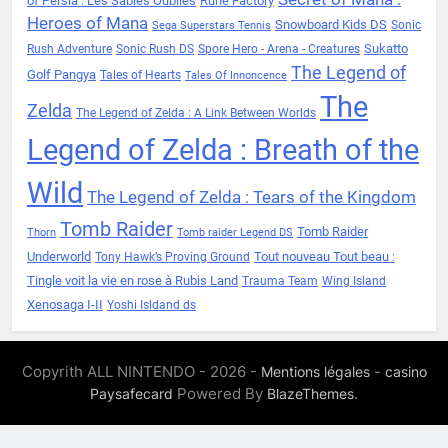
of Persia : Les Sables Oubliés
Rune Factory
Heroes of Mana
Snowboard Kids DS
Sonic
Sega Superstars Tennis
Sukatto
Rush Adventure
Sonic Rush DS
Spore Hero - Arena - Creatures
The Legend of
Golf Pangya
Tales of Hearts
Tales Of Innoncence
The
Zelda
The Legend of Zelda : A Link Between Worlds
Legend of Zelda : Breath of the
Wild
The Legend of Zelda : Tears of the Kingdom
Tomb Raider
Tomb Raider
Thorn
Tomb raider Legend DS
Underworld
Tout nouveau Tout beau :
Tony Hawk’s Proving Ground
Tingle voit la vie en rose à Rubis Land
Trauma Team
Wing Island
Xenosaga I-II
Yoshi Isldand ds
Copyrith ALL NINTENDO - 2026 -
-
Mentions légales
casino
Powered By
.
Paysafecard
BlazeThemes