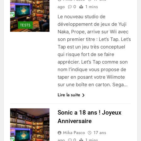
ago
0
1 mins
Le nouveau studio de
développement de jeux de Yuji
TESTS
Naka, Prope, arrive sur Wii avec
son premier titre : Let’s Tap. Let’s
Tap est un jeu très conceptuel
qui risque fort de se faire
apprécier. Let’s Tap comme son
nom l’indique vous propose de
taper en posant votre Wiimote
sur une boîte en carton. Sega…
Lire la suite
Sonic a 18 ans ! Joyeux
Anniversaire
Mika Pasco
17 ans
ago
0
1 mins