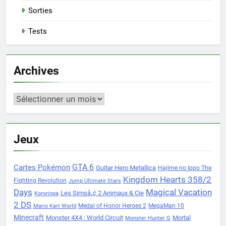
Sorties
Tests
Archives
Archives
Jeux
Cartes Pokémon
GTA 6
Guitar Hero Metallica
Hajime no Ippo The
Kingdom Hearts 358/2
Fighting Revolution
Jump Ultimate Stars
Days
Magical Vacation
Les Simsâ„¢ 2 Animaux & Cie
Kororinpa
2 DS
Medal of Honor Heroes 2
MegaMan 10
Mario Kart World
Minecraft
Monster 4X4 : World Circuit
Mortal
Monster Hunter G