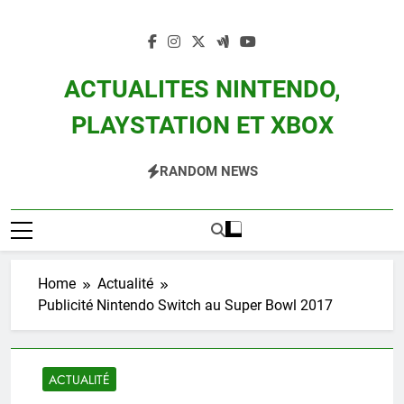
Skip
to
content
ACTUALITES NINTENDO,
PLAYSTATION ET XBOX
Actualité Des Consoles Nintendo Switch, 3DS, Wii U Et Des Jeux Vidéo Mario,
RANDOM NEWS
Zelda, Splatoon, Pokemon Entre Autres
Home
Actualité
Publicité Nintendo Switch au Super Bowl 2017
ACTUALITÉ