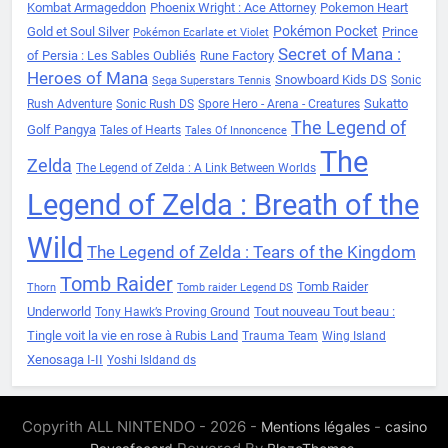
Kombat Armageddon
Phoenix Wright : Ace Attorney
Pokemon Heart
Pokémon Pocket
Gold et Soul Silver
Prince
Pokémon Ecarlate et Violet
Secret of Mana :
of Persia : Les Sables Oubliés
Rune Factory
Heroes of Mana
Snowboard Kids DS
Sonic
Sega Superstars Tennis
Sukatto
Rush Adventure
Sonic Rush DS
Spore Hero - Arena - Creatures
The Legend of
Golf Pangya
Tales of Hearts
Tales Of Innoncence
The
Zelda
The Legend of Zelda : A Link Between Worlds
Legend of Zelda : Breath of the
Wild
The Legend of Zelda : Tears of the Kingdom
Tomb Raider
Tomb Raider
Thorn
Tomb raider Legend DS
Underworld
Tout nouveau Tout beau :
Tony Hawk’s Proving Ground
Tingle voit la vie en rose à Rubis Land
Trauma Team
Wing Island
Xenosaga I-II
Yoshi Isldand ds
Copyrith ALL NINTENDO - 2026 -
-
Mentions légales
casino