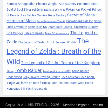
Kombat Armageddon
Phoenix Wright : Ace Attorney
Pokemon Heart
Pokémon Pocket
Gold et Soul Silver
Prince
Pokémon Ecarlate et Violet
Secret of Mana :
of Persia : Les Sables Oubliés
Rune Factory
Heroes of Mana
Snowboard Kids DS
Sonic
Sega Superstars Tennis
Sukatto
Rush Adventure
Sonic Rush DS
Spore Hero - Arena - Creatures
The Legend of
Golf Pangya
Tales of Hearts
Tales Of Innoncence
The
Zelda
The Legend of Zelda : A Link Between Worlds
Legend of Zelda : Breath of the
Wild
The Legend of Zelda : Tears of the Kingdom
Tomb Raider
Tomb Raider
Thorn
Tomb raider Legend DS
Underworld
Tout nouveau Tout beau :
Tony Hawk’s Proving Ground
Tingle voit la vie en rose à Rubis Land
Trauma Team
Wing Island
Xenosaga I-II
Yoshi Isldand ds
Copyrith ALL NINTENDO - 2026 -
-
Mentions légales
casino