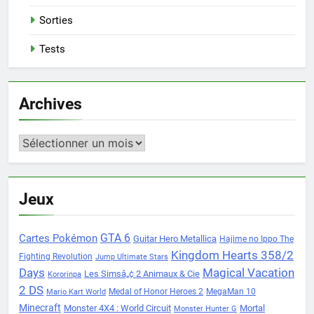
Sorties
Tests
Archives
Archives
Jeux
Cartes Pokémon
GTA 6
Guitar Hero Metallica
Hajime no Ippo The
Kingdom Hearts 358/2
Fighting Revolution
Jump Ultimate Stars
Days
Magical Vacation
Les Simsâ„¢ 2 Animaux & Cie
Kororinpa
2 DS
Medal of Honor Heroes 2
MegaMan 10
Mario Kart World
Minecraft
Monster 4X4 : World Circuit
Mortal
Monster Hunter G