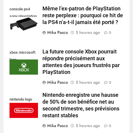
Même l’ex-patron de PlayStation
console ps4
reste perplexe : pourquoi ce hit de
sony playstation
la PS4 n’a-t-il jamais été porté ?
Mika Pasco
5 heures ago
0
La future console Xbox pourrait
xbox microsoft
répondre précisément aux
logo
attentes des joueurs frustrés par
PlayStation
Mika Pasco
5 heures ago
0
Nintendo enregistre une hausse
nintendo logo
de 50% de son bénéfice net au
second trimestre, ses prévisions
restant stables
Mika Pasco
5 heures ago
0