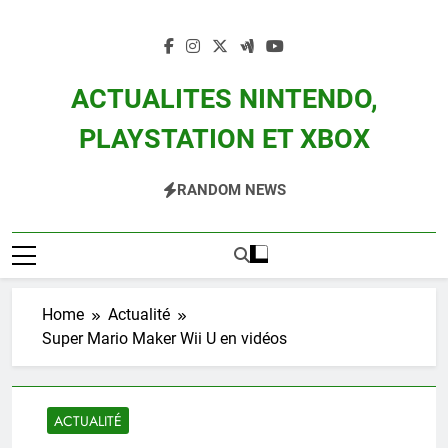
Skip
to
content
ACTUALITES NINTENDO,
PLAYSTATION ET XBOX
Actualité Des Consoles Nintendo Switch, 3DS, Wii U Et Des Jeux Vidéo Mario,
RANDOM NEWS
Zelda, Splatoon, Pokemon Entre Autres
Home
Actualité
Super Mario Maker Wii U en vidéos
ACTUALITÉ