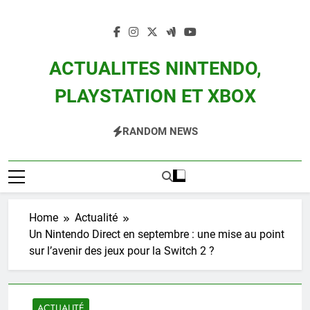
Skip
to
content
ACTUALITES NINTENDO,
PLAYSTATION ET XBOX
Actualité Des Consoles Nintendo Switch, 3DS, Wii U Et Des Jeux Vidéo Mario,
RANDOM NEWS
Zelda, Splatoon, Pokemon Entre Autres
Home
Actualité
Un Nintendo Direct en septembre : une mise au point
sur l’avenir des jeux pour la Switch 2 ?
ACTUALITÉ