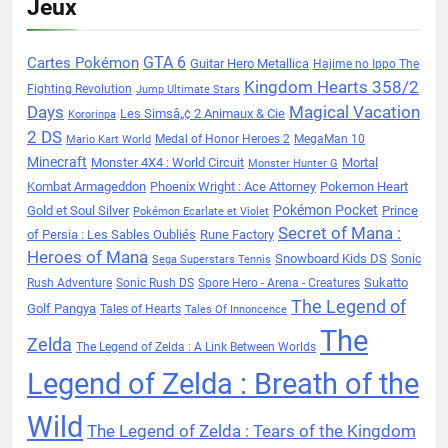
Jeux
Cartes Pokémon
GTA 6
Guitar Hero Metallica
Hajime no Ippo The
Kingdom Hearts 358/2
Fighting Revolution
Jump Ultimate Stars
Days
Magical Vacation
Les Simsâ„¢ 2 Animaux & Cie
Kororinpa
2 DS
Medal of Honor Heroes 2
MegaMan 10
Mario Kart World
Minecraft
Monster 4X4 : World Circuit
Mortal
Monster Hunter G
Kombat Armageddon
Phoenix Wright : Ace Attorney
Pokemon Heart
Pokémon Pocket
Gold et Soul Silver
Prince
Pokémon Ecarlate et Violet
Secret of Mana :
of Persia : Les Sables Oubliés
Rune Factory
Heroes of Mana
Snowboard Kids DS
Sonic
Sega Superstars Tennis
Sukatto
Rush Adventure
Sonic Rush DS
Spore Hero - Arena - Creatures
The Legend of
Golf Pangya
Tales of Hearts
Tales Of Innoncence
The
Zelda
The Legend of Zelda : A Link Between Worlds
Legend of Zelda : Breath of the
Wild
The Legend of Zelda : Tears of the Kingdom