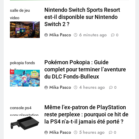
Nintendo Switch Sports Resort
salle de jeu
est-il disponible sur Nintendo
video
Switch 2 ?
collectionneur
Mika Pasco
6 minutes ago
0
Pokémon Pokopia : Guide
pokopia fonds
complet pour terminer l’aventure
bulleux
du DLC Fonds-Bulleux
Mika Pasco
4 heures ago
0
Même l’ex-patron de PlayStation
console ps4
reste perplexe : pourquoi ce hit de
sony playstation
la PS4 n’a-t-il jamais été porté ?
Mika Pasco
5 heures ago
0