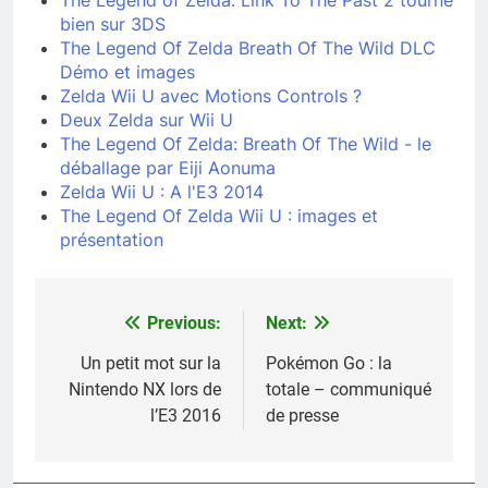
The Legend of Zelda: Link To The Past 2 tourne
bien sur 3DS
The Legend Of Zelda Breath Of The Wild DLC
Démo et images
Zelda Wii U avec Motions Controls ?
Deux Zelda sur Wii U
The Legend Of Zelda: Breath Of The Wild - le
déballage par Eiji Aonuma
Zelda Wii U : A l'E3 2014
The Legend Of Zelda Wii U : images et
présentation
Previous:
Next:
Navigation
de
Un petit mot sur la
Pokémon Go : la
Nintendo NX lors de
totale – communiqué
l’article
l’E3 2016
de presse