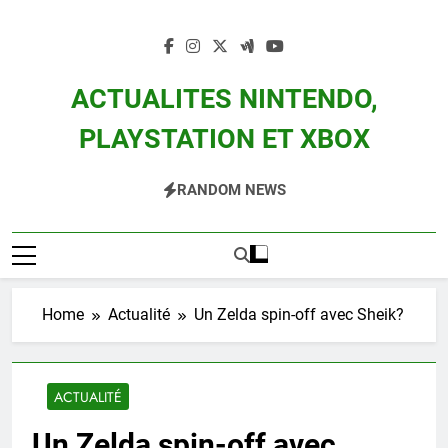
Skip
to
content
ACTUALITES NINTENDO,
PLAYSTATION ET XBOX
Actualité Des Consoles Nintendo Switch, 3DS, Wii U Et Des Jeux Vidéo Mario,
RANDOM NEWS
Zelda, Splatoon, Pokemon Entre Autres
Home
Actualité
Un Zelda spin-off avec Sheik?
ACTUALITÉ
Un Zelda spin-off avec