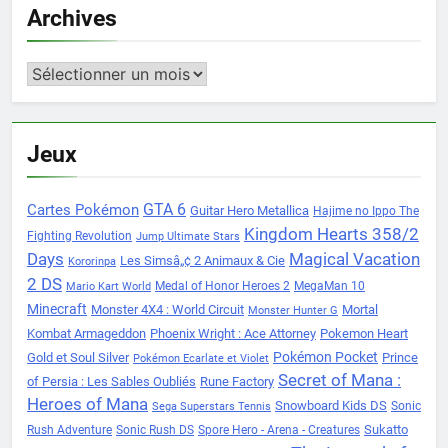
Archives
Archives
Jeux
Cartes Pokémon
GTA 6
Guitar Hero Metallica
Hajime no Ippo The
Kingdom Hearts 358/2
Fighting Revolution
Jump Ultimate Stars
Days
Magical Vacation
Les Simsâ„¢ 2 Animaux & Cie
Kororinpa
2 DS
Medal of Honor Heroes 2
MegaMan 10
Mario Kart World
Minecraft
Monster 4X4 : World Circuit
Mortal
Monster Hunter G
Kombat Armageddon
Phoenix Wright : Ace Attorney
Pokemon Heart
Pokémon Pocket
Gold et Soul Silver
Prince
Pokémon Ecarlate et Violet
Secret of Mana :
of Persia : Les Sables Oubliés
Rune Factory
Heroes of Mana
Snowboard Kids DS
Sonic
Sega Superstars Tennis
Sukatto
Rush Adventure
Sonic Rush DS
Spore Hero - Arena - Creatures