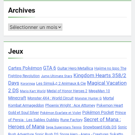
Archives
Archives
Jeux
Cartes Pokémon
GTA 6
Guitar Hero Metallica
Hajime no Ippo The
Kingdom Hearts 358/2
Fighting Revolution
Jump Ultimate Stars
Days
Magical Vacation
Les Simsâ„¢ 2 Animaux & Cie
Kororinpa
2 DS
Medal of Honor Heroes 2
MegaMan 10
Mario Kart World
Minecraft
Monster 4X4 : World Circuit
Mortal
Monster Hunter G
Kombat Armageddon
Phoenix Wright : Ace Attorney
Pokemon Heart
Pokémon Pocket
Gold et Soul Silver
Prince
Pokémon Ecarlate et Violet
Secret of Mana :
of Persia : Les Sables Oubliés
Rune Factory
Heroes of Mana
Snowboard Kids DS
Sonic
Sega Superstars Tennis
Sukatto
Rush Adventure
Sonic Rush DS
Spore Hero - Arena - Creatures