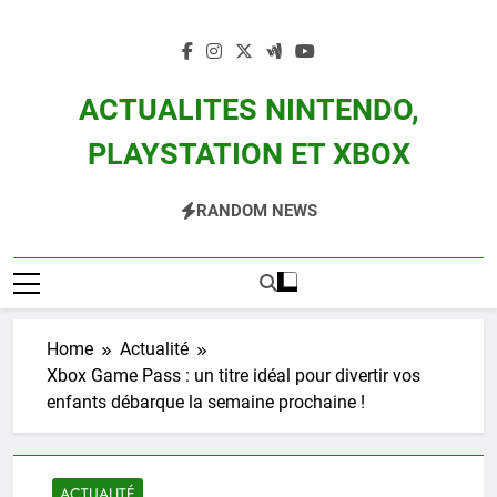
Skip
to
content
ACTUALITES NINTENDO,
PLAYSTATION ET XBOX
Actualité Des Consoles Nintendo Switch, 3DS, Wii U Et Des Jeux Vidéo Mario,
RANDOM NEWS
Zelda, Splatoon, Pokemon Entre Autres
Home
Actualité
Xbox Game Pass : un titre idéal pour divertir vos
enfants débarque la semaine prochaine !
ACTUALITÉ