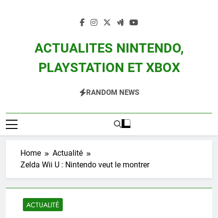
Skip
to
content
ACTUALITES NINTENDO,
PLAYSTATION ET XBOX
Actualité Des Consoles Nintendo Switch, 3DS, Wii U Et Des Jeux Vidéo Mario,
RANDOM NEWS
Zelda, Splatoon, Pokemon Entre Autres
Home
Actualité
Zelda Wii U : Nintendo veut le montrer
ACTUALITÉ