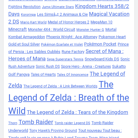
Kingdom Hearts 358/2
Fighting Revolution
Jump Ultimate Stars
Days
Magical Vacation
Les Simsâ„¢ 2 Animaux & Cie
Kororinpa
2 DS
Medal of Honor Heroes 2
MegaMan 10
Mario Kart World
Minecraft
Monster 4X4 : World Circuit
Mortal
Monster Hunter G
Kombat Armageddon
Phoenix Wright : Ace Attorney
Pokemon Heart
Pokémon Pocket
Gold et Soul Silver
Prince
Pokémon Ecarlate et Violet
Secret of Mana :
of Persia : Les Sables Oubliés
Rune Factory
Heroes of Mana
Snowboard Kids DS
Sonic
Sega Superstars Tennis
Sukatto
Rush Adventure
Sonic Rush DS
Spore Hero - Arena - Creatures
The Legend of
Golf Pangya
Tales of Hearts
Tales Of Innoncence
The
Zelda
The Legend of Zelda : A Link Between Worlds
Legend of Zelda : Breath of the
Wild
The Legend of Zelda : Tears of the Kingdom
Tomb Raider
Tomb Raider
Thorn
Tomb raider Legend DS
Underworld
Tout nouveau Tout beau :
Tony Hawk’s Proving Ground
Tingle voit la vie en rose à Rubis Land