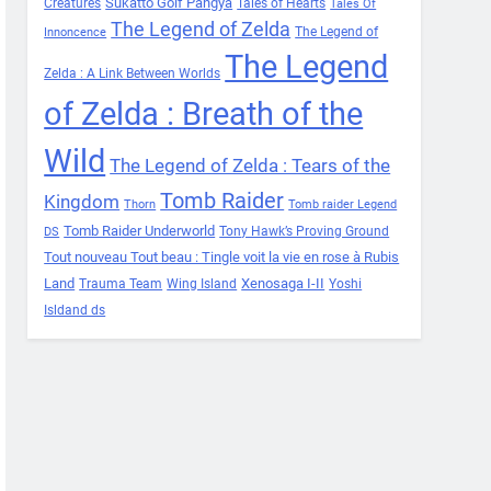
Sukatto Golf Pangya
Creatures
Tales of Hearts
Tales Of
The Legend of Zelda
The Legend of
Innoncence
The Legend
Zelda : A Link Between Worlds
of Zelda : Breath of the
Wild
The Legend of Zelda : Tears of the
Tomb Raider
Kingdom
Thorn
Tomb raider Legend
Tomb Raider Underworld
Tony Hawk’s Proving Ground
DS
Tout nouveau Tout beau : Tingle voit la vie en rose à Rubis
Land
Xenosaga I-II
Trauma Team
Wing Island
Yoshi
Isldand ds