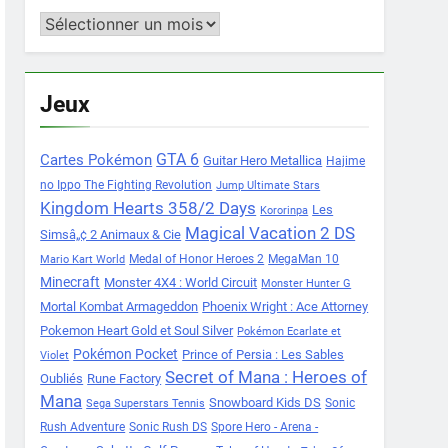
Archives
Jeux
Cartes Pokémon
GTA 6
Guitar Hero Metallica
Hajime
no Ippo The Fighting Revolution
Jump Ultimate Stars
Kingdom Hearts 358/2 Days
Les
Kororinpa
Magical Vacation 2 DS
Simsâ„¢ 2 Animaux & Cie
Medal of Honor Heroes 2
MegaMan 10
Mario Kart World
Minecraft
Monster 4X4 : World Circuit
Monster Hunter G
Mortal Kombat Armageddon
Phoenix Wright : Ace Attorney
Pokemon Heart Gold et Soul Silver
Pokémon Ecarlate et
Pokémon Pocket
Prince of Persia : Les Sables
Violet
Secret of Mana : Heroes of
Oubliés
Rune Factory
Mana
Snowboard Kids DS
Sonic
Sega Superstars Tennis
Rush Adventure
Sonic Rush DS
Spore Hero - Arena -