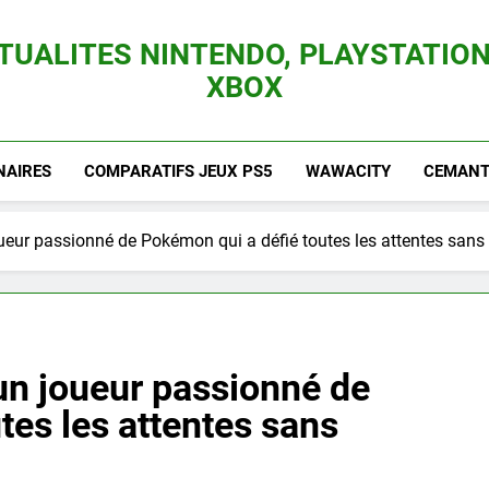
TUALITES NINTENDO, PLAYSTATION
XBOX
es Consoles Nintendo Switch, 3DS, Wii U Et Des Jeux Vidéo Mario, Zelda, Splatoon,
NAIRES
COMPARATIFS JEUX PS5
WAWACITY
CEMANTI
oueur passionné de Pokémon qui a défié toutes les attentes san
’un joueur passionné de
tes les attentes sans