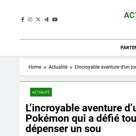
Skip
to
AC
content
Actualité D
PARTE
Home
Actualité
L’incroyable aventure d’un j
ACTUALITÉ
L’incroyable aventure d
Pokémon qui a défié tou
dépenser un sou