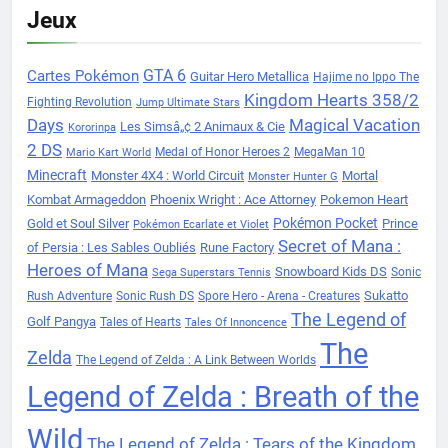
Jeux
Cartes Pokémon
GTA 6
Guitar Hero Metallica
Hajime no Ippo The
Kingdom Hearts 358/2
Fighting Revolution
Jump Ultimate Stars
Days
Magical Vacation
Les Simsâ„¢ 2 Animaux & Cie
Kororinpa
2 DS
Medal of Honor Heroes 2
MegaMan 10
Mario Kart World
Minecraft
Monster 4X4 : World Circuit
Mortal
Monster Hunter G
Kombat Armageddon
Phoenix Wright : Ace Attorney
Pokemon Heart
Pokémon Pocket
Gold et Soul Silver
Prince
Pokémon Ecarlate et Violet
Secret of Mana :
of Persia : Les Sables Oubliés
Rune Factory
Heroes of Mana
Snowboard Kids DS
Sonic
Sega Superstars Tennis
Sukatto
Rush Adventure
Sonic Rush DS
Spore Hero - Arena - Creatures
The Legend of
Golf Pangya
Tales of Hearts
Tales Of Innoncence
The
Zelda
The Legend of Zelda : A Link Between Worlds
Legend of Zelda : Breath of the
Wild
The Legend of Zelda : Tears of the Kingdom