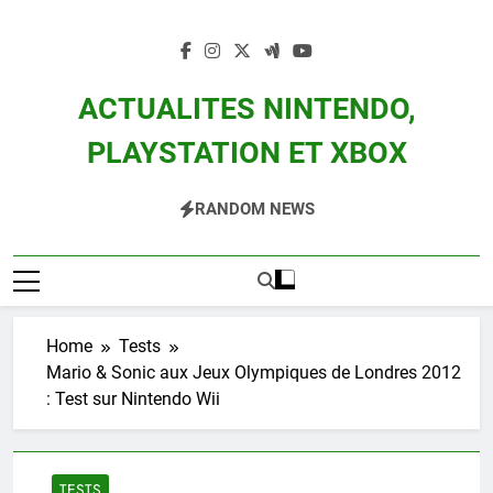
Skip
to
content
ACTUALITES NINTENDO,
PLAYSTATION ET XBOX
Actualité Des Consoles Nintendo Switch, 3DS, Wii U Et Des Jeux Vidéo Mario,
RANDOM NEWS
Zelda, Splatoon, Pokemon Entre Autres
Home
Tests
Mario & Sonic aux Jeux Olympiques de Londres 2012
: Test sur Nintendo Wii
TESTS