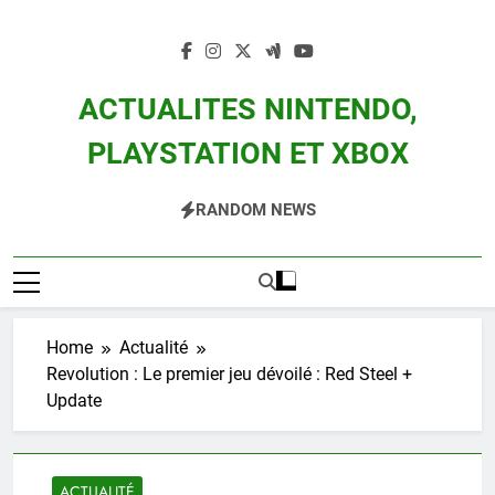
Skip
to
content
ACTUALITES NINTENDO,
PLAYSTATION ET XBOX
Actualité Des Consoles Nintendo Switch, 3DS, Wii U Et Des Jeux Vidéo Mario,
RANDOM NEWS
Zelda, Splatoon, Pokemon Entre Autres
Home
Actualité
Revolution : Le premier jeu dévoilé : Red Steel +
Update
ACTUALITÉ