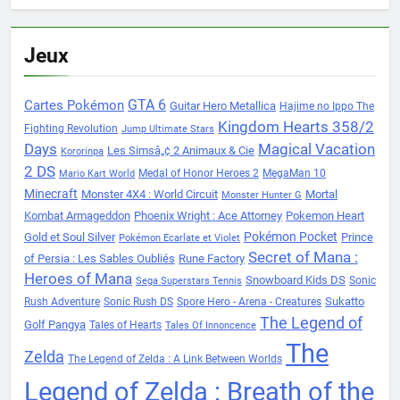
Jeux
Cartes Pokémon
GTA 6
Guitar Hero Metallica
Hajime no Ippo The
Kingdom Hearts 358/2
Fighting Revolution
Jump Ultimate Stars
Days
Magical Vacation
Les Simsâ„¢ 2 Animaux & Cie
Kororinpa
2 DS
Medal of Honor Heroes 2
MegaMan 10
Mario Kart World
Minecraft
Monster 4X4 : World Circuit
Mortal
Monster Hunter G
Kombat Armageddon
Phoenix Wright : Ace Attorney
Pokemon Heart
Pokémon Pocket
Gold et Soul Silver
Prince
Pokémon Ecarlate et Violet
Secret of Mana :
of Persia : Les Sables Oubliés
Rune Factory
Heroes of Mana
Snowboard Kids DS
Sonic
Sega Superstars Tennis
Sukatto
Rush Adventure
Sonic Rush DS
Spore Hero - Arena - Creatures
The Legend of
Golf Pangya
Tales of Hearts
Tales Of Innoncence
The
Zelda
The Legend of Zelda : A Link Between Worlds
Legend of Zelda : Breath of the