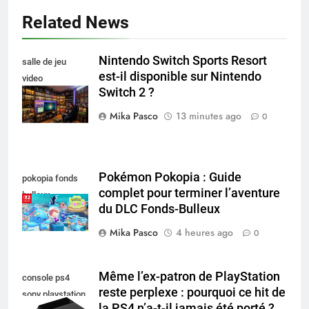
Related News
Nintendo Switch Sports Resort
salle de jeu
est-il disponible sur Nintendo
video
Switch 2 ?
collectionneur
Mika Pasco
13 minutes ago
0
Pokémon Pokopia : Guide
pokopia fonds
complet pour terminer l’aventure
bulleux
du DLC Fonds-Bulleux
Mika Pasco
4 heures ago
0
Même l’ex-patron de PlayStation
console ps4
reste perplexe : pourquoi ce hit de
sony playstation
la PS4 n’a-t-il jamais été porté ?