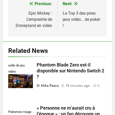
Previous:
Next:
Navigation
de
Epic Mickey :
Le Top 3 des pires
L’empreinte de
jeux vidéo… de poker
l’article
Disneyland en vidéo
!
Related News
Phantom Blade Zero est-il
salle de jeu
disponible sur Nintendo Switch 2
video
?
collectionneur
Mika Pasco
18 minutes ago
0
« Personne ne m’aurait cru à
Pokemon rouge
l’époque » : un fan découvre un