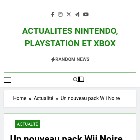
Skip
to
content
ACTUALITES NINTENDO,
PLAYSTATION ET XBOX
Actualité Des Consoles Nintendo Switch, 3DS, Wii U Et Des Jeux Vidéo Mario,
RANDOM NEWS
Zelda, Splatoon, Pokemon Entre Autres
Home
Actualité
Un nouveau pack Wii Noire
ACTUALITÉ
Un nouveau pack Wii Noire