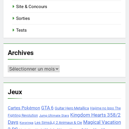
Site & Concours
Sorties
Tests
Archives
Archives
Jeux
Cartes Pokémon
GTA 6
Guitar Hero Metallica
Hajime no Ippo The
Kingdom Hearts 358/2
Fighting Revolution
Jump Ultimate Stars
Days
Magical Vacation
Les Simsâ„¢ 2 Animaux & Cie
Kororinpa