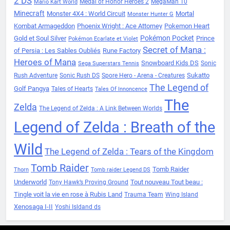
2 DS
Medal of Honor Heroes 2
MegaMan 10
Mario Kart World
Minecraft
Monster 4X4 : World Circuit
Mortal
Monster Hunter G
Kombat Armageddon
Phoenix Wright : Ace Attorney
Pokemon Heart
Pokémon Pocket
Gold et Soul Silver
Prince
Pokémon Ecarlate et Violet
Secret of Mana :
of Persia : Les Sables Oubliés
Rune Factory
Heroes of Mana
Snowboard Kids DS
Sonic
Sega Superstars Tennis
Sukatto
Rush Adventure
Sonic Rush DS
Spore Hero - Arena - Creatures
The Legend of
Golf Pangya
Tales of Hearts
Tales Of Innoncence
The
Zelda
The Legend of Zelda : A Link Between Worlds
Legend of Zelda : Breath of the
Wild
The Legend of Zelda : Tears of the Kingdom
Tomb Raider
Tomb Raider
Thorn
Tomb raider Legend DS
Underworld
Tout nouveau Tout beau :
Tony Hawk’s Proving Ground
Tingle voit la vie en rose à Rubis Land
Trauma Team
Wing Island
Xenosaga I-II
Yoshi Isldand ds