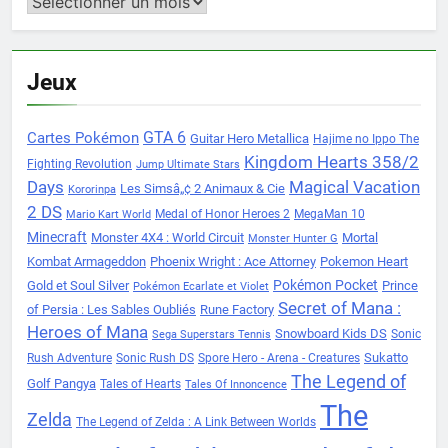
Archives
Jeux
Cartes Pokémon
GTA 6
Guitar Hero Metallica
Hajime no Ippo The
Kingdom Hearts 358/2
Fighting Revolution
Jump Ultimate Stars
Days
Magical Vacation
Les Simsâ„¢ 2 Animaux & Cie
Kororinpa
2 DS
Medal of Honor Heroes 2
MegaMan 10
Mario Kart World
Minecraft
Monster 4X4 : World Circuit
Mortal
Monster Hunter G
Kombat Armageddon
Phoenix Wright : Ace Attorney
Pokemon Heart
Pokémon Pocket
Gold et Soul Silver
Prince
Pokémon Ecarlate et Violet
Secret of Mana :
of Persia : Les Sables Oubliés
Rune Factory
Heroes of Mana
Snowboard Kids DS
Sonic
Sega Superstars Tennis
Sukatto
Rush Adventure
Sonic Rush DS
Spore Hero - Arena - Creatures
The Legend of
Golf Pangya
Tales of Hearts
Tales Of Innoncence
The
Zelda
The Legend of Zelda : A Link Between Worlds