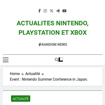
Skip
to
content
ACTUALITES NINTENDO,
PLAYSTATION ET XBOX
Actualité Des Consoles Nintendo Switch, 3DS, Wii U Et Des Jeux Vidéo Mario,
RANDOM NEWS
Zelda, Splatoon, Pokemon Entre Autres
Home
Actualité
Event : Nintendo Summer Conference in Japan.
ACTUALITÉ