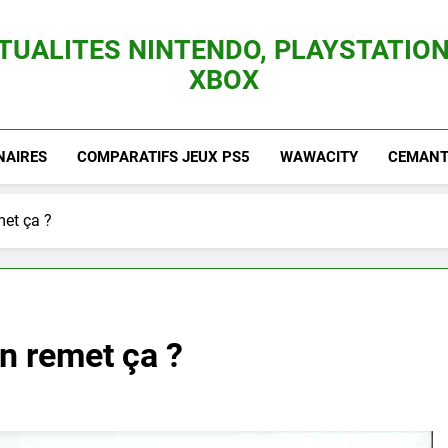
TUALITES NINTENDO, PLAYSTATION
XBOX
es Consoles Nintendo Switch, 3DS, Wii U Et Des Jeux Vidéo Mario, Zelda, Splatoon,
NAIRES
COMPARATIFS JEUX PS5
WAWACITY
CEMANTI
met ça ?
On remet ça ?