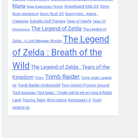
Mana
Snowboard Kids DS
Sonic
Sega Superstars Tennis
Rush Adventure
Sonic Rush DS
Spore Hero - Arena -
Sukatto Golf Pangya
Creatures
Tales of Hearts
Tales Of
The Legend of Zelda
The Legend of
Innoncence
The Legend
Zelda : A Link Between Worlds
of Zelda : Breath of the
Wild
The Legend of Zelda : Tears of the
Tomb Raider
Kingdom
Thorn
Tomb raider Legend
Tomb Raider Underworld
Tony Hawk’s Proving Ground
DS
Tout nouveau Tout beau : Tingle voit la vie en rose à Rubis
Land
Xenosaga I-II
Trauma Team
Wing Island
Yoshi
Isldand ds