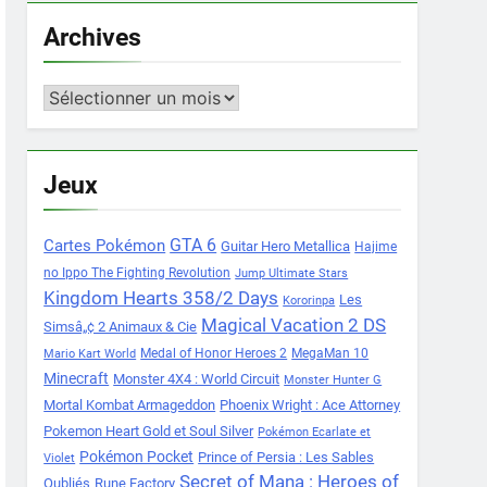
Archives
Archives
Jeux
Cartes Pokémon
GTA 6
Guitar Hero Metallica
Hajime
no Ippo The Fighting Revolution
Jump Ultimate Stars
Kingdom Hearts 358/2 Days
Les
Kororinpa
Magical Vacation 2 DS
Simsâ„¢ 2 Animaux & Cie
Medal of Honor Heroes 2
MegaMan 10
Mario Kart World
Minecraft
Monster 4X4 : World Circuit
Monster Hunter G
Mortal Kombat Armageddon
Phoenix Wright : Ace Attorney
Pokemon Heart Gold et Soul Silver
Pokémon Ecarlate et
Pokémon Pocket
Prince of Persia : Les Sables
Violet
Secret of Mana : Heroes of
Oubliés
Rune Factory