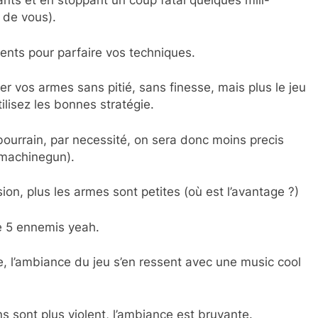
ants et en stoppant un coup fatal quelques mili-
 de vous).
nts pour parfaire vos techniques.
er vos armes sans pitié, sans finesse, mais plus le jeu
ilisez les bonnes stratégie.
 bourrain, par necessité, on sera donc moins precis
(machinegun).
ion, plus les armes sont petites (où est l’avantage ?)
re 5 ennemis yeah.
, l’ambiance du jeu s’en ressent avec une music cool
s sont plus violent, l’ambiance est bruyante.