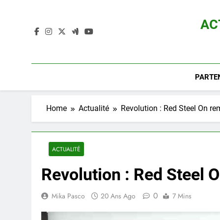
Skip
to
AC
content
Actualité D
PARTE
Home
Actualité
Revolution : Red Steel On re
ACTUALITÉ
Revolution : Red Steel 
0
Mika Pasco
20 Ans Ago
7 Mins