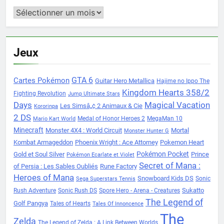
Archives
Jeux
Cartes Pokémon
GTA 6
Guitar Hero Metallica
Hajime no Ippo The
Kingdom Hearts 358/2
Fighting Revolution
Jump Ultimate Stars
Days
Magical Vacation
Les Simsâ„¢ 2 Animaux & Cie
Kororinpa
2 DS
Medal of Honor Heroes 2
MegaMan 10
Mario Kart World
Minecraft
Monster 4X4 : World Circuit
Mortal
Monster Hunter G
Kombat Armageddon
Phoenix Wright : Ace Attorney
Pokemon Heart
Pokémon Pocket
Gold et Soul Silver
Prince
Pokémon Ecarlate et Violet
Secret of Mana :
of Persia : Les Sables Oubliés
Rune Factory
Heroes of Mana
Snowboard Kids DS
Sonic
Sega Superstars Tennis
Sukatto
Rush Adventure
Sonic Rush DS
Spore Hero - Arena - Creatures
The Legend of
Golf Pangya
Tales of Hearts
Tales Of Innoncence
The
Zelda
The Legend of Zelda : A Link Between Worlds