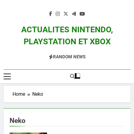
Skip
to
content
ACTUALITES NINTENDO,
PLAYSTATION ET XBOX
Actualité Des Consoles Nintendo Switch, 3DS, Wii U Et Des Jeux Vidéo Mario,
RANDOM NEWS
Zelda, Splatoon, Pokemon Entre Autres
Home
Neko
Neko